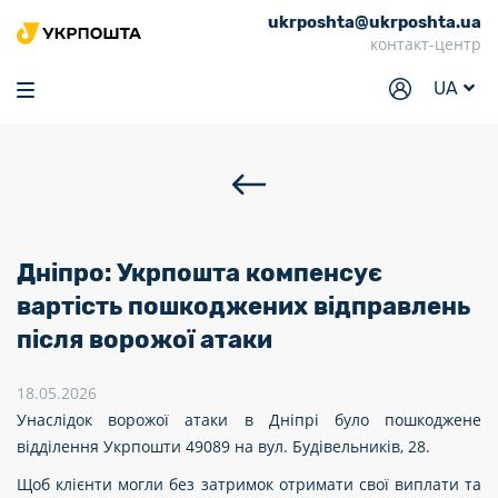
ukrposhta@ukrposhta.ua
Головна
контакт-центр
Маркет
UA
Аптека
Трекінг
Послуги
Тарифи
Дніпро: Укрпошта компенсує
Відділення
вартість пошкоджених відправлень
після ворожої атаки
Філателія
Кар’єра
18.05.2026
Унаслідок ворожої атаки в Дніпрі було пошкоджене
Для бізнесу
відділення Укрпошти 49089 на вул. Будівельників, 28.
Щоб клієнти могли без затримок отримати свої виплати та