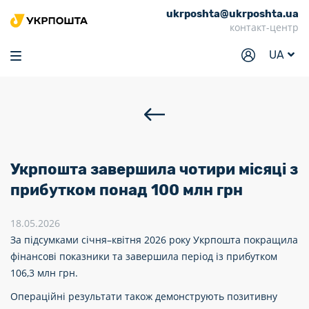
ukrposhta@ukrposhta.ua
Головна
контакт-центр
Маркет
UA
Аптека
Трекінг
Послуги
Тарифи
Укрпошта завершила чотири місяці з
Відділення
прибутком понад 100 млн грн
Філателія
18.05.2026
За підсумками січня–квітня 2026 року Укрпошта покращила
Кар’єра
фінансові показники та завершила період із прибутком
Для бізнесу
106,3 млн грн.
Операційні результати також демонструють позитивну