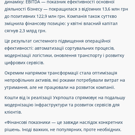
динаміку: EBITDA — показник ефективності основної
діяльності бізнесу — покращилася з від’ємних 13,6 млн грн
до позитивних 122,9 млн грн. Компанія також суттєво
зміцнила фінансову позицію: у квітні власний капітал
сягнув 2,3 млрд грн.
Це результат системного підвищення операційної
ефективності: автоматизації сортувальних процесів,
модернізації логістики, оновлення транспорту і розвитку
цифрових сервісів.
Окремим напрямом трансформації стала оптимізація
непрофільних активів, які роками потребували витрат на
утримання, але не працювали на розвиток компанії.
Кошти від їх реалізації Укрпошта спрямовує на подальшу
модернізацію інфраструктури та розвиток сервісів для
клієнтів.
«Фінансові показники — це завжди наслідок конкретних
рішень. Іноді важких, не популярних, проте необхідних.