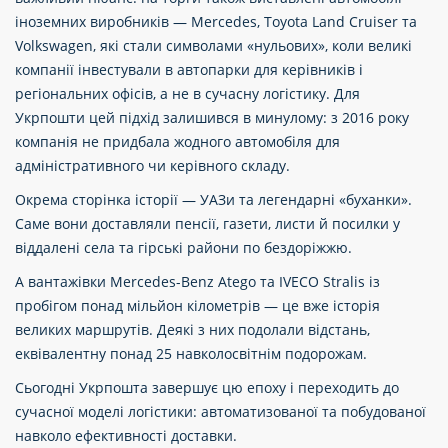
іноземних виробників — Mercedes, Toyota Land Cruiser та
Volkswagen, які стали символами «нульових», коли великі
компанії інвестували в автопарки для керівників і
регіональних офісів, а не в сучасну логістику. Для
Укрпошти цей підхід залишився в минулому: з 2016 року
компанія не придбала жодного автомобіля для
адміністративного чи керівного складу.
Окрема сторінка історії — УАЗи та легендарні «буханки».
Саме вони доставляли пенсії, газети, листи й посилки у
віддалені села та гірські райони по бездоріжжю.
А вантажівки Mercedes-Benz Atego та IVECO Stralis із
пробігом понад мільйон кілометрів — це вже історія
великих маршрутів. Деякі з них подолали відстань,
еквівалентну понад 25 навколосвітнім подорожам.
Сьогодні Укрпошта завершує цю епоху і переходить до
сучасної моделі логістики: автоматизованої та побудованої
навколо ефективності доставки.