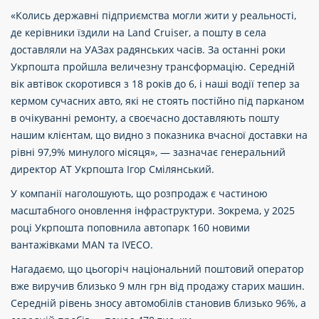
«Колись державні підприємства могли жити у реальності,
де керівники їздили на Land Cruiser, а пошту в села
доставляли на УАЗах радянських часів. За останні роки
Укрпошта пройшла величезну трансформацію. Середній
вік автівок скоротився з 18 років до 6, і наші водії тепер за
кермом сучасних авто, які не стоять постійно під парканом
в очікуванні ремонту, а своєчасно доставляють пошту
нашим клієнтам, що видно з показника вчасної доставки на
рівні 97,9% минулого місяця», — зазначає генеральний
директор АТ Укрпошта Ігор Смілянський.
У компанії наголошують, що розпродаж є частиною
масштабного оновлення інфраструктури. Зокрема, у 2025
році Укрпошта поповнила автопарк 160 новими
вантажівками MAN та IVECO.
Нагадаємо, що цьогоріч національний поштовий оператор
вже виручив близько 9 млн грн від продажу старих машин.
Середній рівень зносу автомобілів становив близько 96%, а