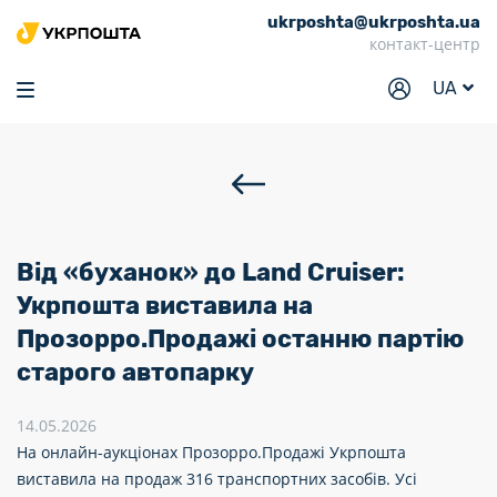
ukrposhta@ukrposhta.ua
Головна
контакт-центр
Маркет
UA
Аптека
Трекінг
Послуги
Тарифи
Від «буханок» до Land Cruiser:
Відділення
Укрпошта виставила на
Прозорро.Продажі останню партію
Філателія
старого автопарку
Кар’єра
14.05.2026
Для бізнесу
На онлайн-аукціонах Прозорро.Продажі Укрпошта
виставила на продаж 316 транспортних засобів. Усі