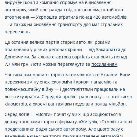
виручені кошти компанія спрямує на відновлення
автопарку, який постраждав під час повномасштабного
вторгнення — Укрпошта втратила понад 420 автомобілів,
— а також на оновлення транспорту для магістральних
перевезень.
Це остання велика партія старих авто, які роками
працювали у різних регіонах країни — від Закарпаття до
Донеччини. Загальна стартова вартість становить понад
7,7 млн грн. Лоти можна переглянути за
посиланням
.
Частина цих машин старша за незалежність України. Вони
пережили зміну епох, економічні кризи, пандемію та
повномасштабну війну — і десятиліттями працювали на
логістику країни. Середній пробіг транспорту — сотні тисяч
кілометрів, а окремі вантажівки подолали понад мільйон.
Серед лотів — «Волги» початку 90-х, що асоціюються з
держустановами старого формату, «Жигулі», «Газелі» та інші
представники радянського автопрому. Але цього разу є
важливий нюанс: на торги також виставлені автомобілі