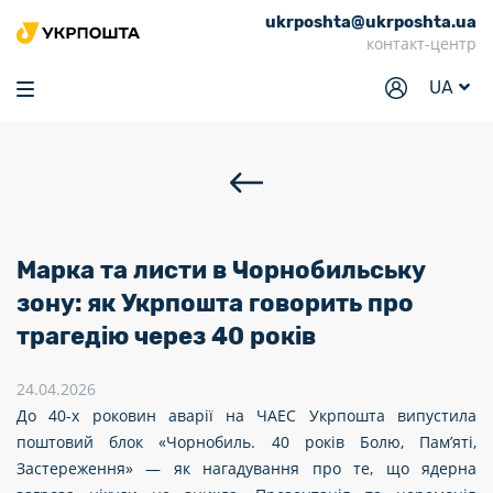
ukrposhta@ukrposhta.ua
Головна
контакт-центр
Маркет
UA
Аптека
Трекінг
Послуги
Тарифи
Марка та листи в Чорнобильську
Відділення
зону: як Укрпошта говорить про
трагедію через 40 років
Філателія
Кар’єра
24.04.2026
До 40-х роковин аварії на ЧАЕС Укрпошта випустила
Для бізнесу
поштовий блок «Чорнобиль. 40 років Болю, Пам’яті,
Застереження» — як нагадування про те, що ядерна