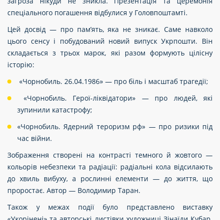
загроза нікуди не зникла. Презентація та церемонія
спеціального погашення відбулися у Головпоштамті.
Цей досвід — про пам’ять, яка не зникає. Саме навколо
цього сенсу і побудований новий випуск Укрпошти. Він
складається з трьох марок, які разом формують цілісну
історію:
«Чорнобиль. 26.04.1986» — про біль і масштаб трагедії;
«Чорнобиль. Герої-ліквідатори» — про людей, які
зупинили катастрофу;
«Чорнобиль. Ядерний тероризм рф» — про ризики під
час війни.
Зображення створені на контрасті темного й жовтого —
кольорів небезпеки та радіації: радіальні кола відсилають
до хвиль вибуху, а рослинні елементи — до життя, що
проростає. Автор — Володимир Таран.
Також у межах події було представлено виставку
«Укорінені» та авторські листівки художниці Зінаїди Кубар.