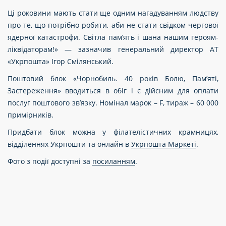
Ці роковини мають стати ще одним нагадуванням людству
про те, що потрібно робити, аби не стати свідком чергової
ядерної катастрофи. Світла пам’ять і шана нашим героям-
ліквідаторам!» — зазначив генеральний директор АТ
«Укрпошта» Ігор Смілянський.
Поштовий блок «Чорнобиль. 40 років Болю, Пам’яті,
Застереження» вводиться в обіг і є дійсним для оплати
послуг поштового зв’язку. Номінал марок
–
F, тираж
–
60 000
примірників.
Придбати блок можна у філателістичних крамницях,
відділеннях Укрпошти та онлайн в
Укрпошта Маркеті
.
Фото з події доступні за
посиланням
.