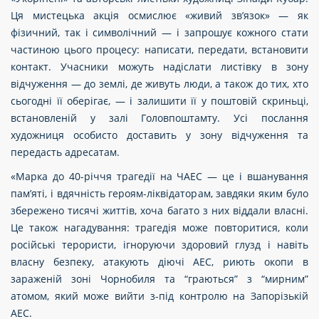
Ця мистецька акція осмислює «живий зв’язок» — як
фізичний, так і символічний — і запрошує кожного стати
частиною цього процесу: написати, передати, встановити
контакт. Учасники можуть надіслати листівку в зону
відчуження — до землі, де живуть люди, а також до тих, хто
сьогодні її оберігає, — і залишити її у поштовій скриньці,
встановленій у залі Головпоштамту. Усі послання
художниця особисто доставить у зону відчуження та
передасть адресатам.
«Марка до 40-річчя трагедії на ЧАЕС — це і вшанування
пам’яті, і вдячність героям-ліквідаторам, завдяки яким було
збережено тисячі життів, хоча багато з них віддали власні.
Це також нагадування: трагедія може повторитися, коли
російські терористи, ігноруючи здоровий глузд і навіть
власну безпеку, атакують діючі АЕС, риють окопи в
зараженій зоні Чорнобиля та “граються” з “мирним”
атомом, який може вийти з-під контролю на Запорізькій
АЕС.