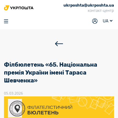
ukrposhta@ukrposhta.ua
Головна
контакт-центр
Маркет
UA
Аптека
Трекінг
Послуги
Тарифи
Філбюлетень «65. Національна
Відділення
премія України імені Тараса
Шевченка»
Філателія
Кар’єра
05.03.2026
Для бізнесу