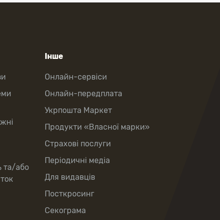
Інше
зи
Онлайн-сервіси
еми
Онлайн-передплата
Укрпошта Маркет
іжні
Продукти «Власної марки»
Страхові послуги
Періодичні медіа
ь та/або
Для видавців
рток
Посткросинг
Секограма