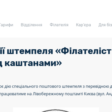
Тарифи
Відділення
Філателія
Кар’єра
Для бі
ії штемпеля «Філателіс
ід каштанами»
ює дію спеціального поштового штемпеля з перевідною д
 працюватиме на Лівобережному поштамті Києва (вул. Ан