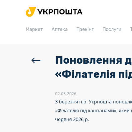
Головна
Маркет
Маркет
Аптека
Трекінг
Послуги
Аптека
Трекінг
Послуги
Поновлення д
Тарифи
«Філателія п
Відділення
Філателія
02.03.2026
3 березня п.р. Укрпошта поновл
Кар’єра
«Філателія під каштанами», який
Для бізнесу
червня 2026 р.