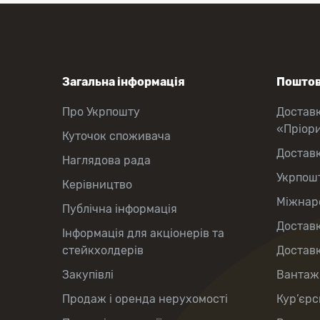
Загальна інформація
Поштов
Про Укрпошту
Достав
«Пріор
Куточок споживача
Достав
Наглядова рада
Укрпош
Керівництво
Міжнаро
Публічна інформація
Доставк
Інформація для акціонерів та
стейкхолдерів
Доставк
Закупівлі
Вантаж
Продаж і оренда нерухомості
Кур’єрс