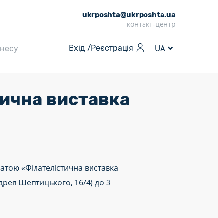
ukrposhta@ukrposhta.ua
контакт-центр
Вхід /
Реєстрація
знесу
UA
тична виставка
атою «Філателістична виставка
дрея Шептицького, 16/4) до 3