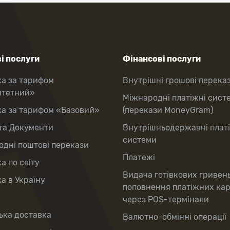
і послуги
Фінансові послуги
ка за тарифом
Внутрішні грошові перека
итетний»
Міжнародні платіжні сист
ка за тарифом «Базовий»
(перекази MoneyGram)
та Документи
Внутрішньодержавні плат
системи
дні поштові перекази
Платежі
а по світу
Видача готівкових гривен
а в Україну
поповнення платіжних ка
через POS-термінали
ька доставка
Валютно-обмінні операції