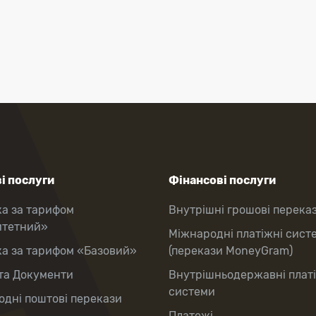
і послуги
Фінансові послуги
ка за тарифом
Внутрішні грошові перека
итетний»
Міжнародні платіжні сист
ка за тарифом «Базовий»
(перекази MoneyGram)
та Документи
Внутрішньодержавні плат
системи
дні поштові перекази
Платежі