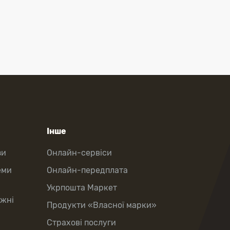
Інше
зи
Онлайн-сервіси
еми
Онлайн-передплата
Укрпошта Маркет
іжні
Продукти «Власної марки»
Страхові послуги