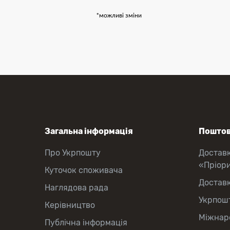
*можливі зміни
Загальна інформація
Поштов
Про Укрпошту
Достав
«Пріор
Куточок споживача
Достав
Наглядова рада
Укрпош
Керівництво
Міжнаро
Публічна інформація