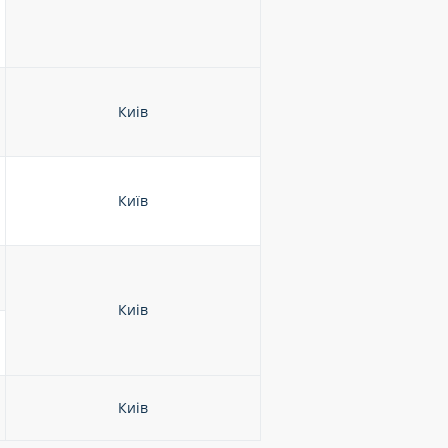
Киів
Київ
Киів
Киів