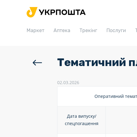
Головна
Маркет
Маркет
Аптека
Трекінг
Послуги
Аптека
Трекінг
Послуги
Тематичний п
Тарифи
Відділення
02.03.2026
Філателія
Оперативний темат
Кар’єра
Дата випуску/
Для бізнесу
спецпогашення