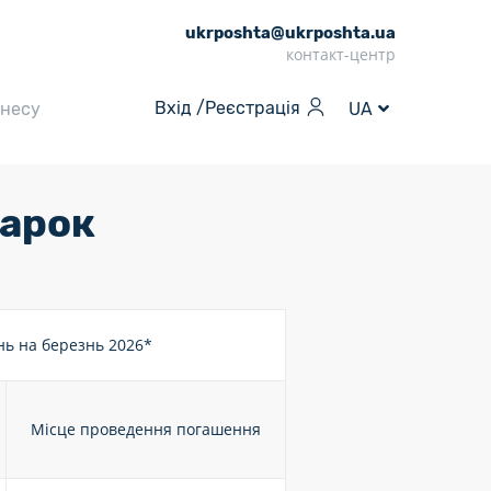
ukrposhta@ukrposhta.ua
контакт-центр
Вхід /
Реєстрація
знесу
UA
марок
ь на березнь 2026*
Місце проведення погашення