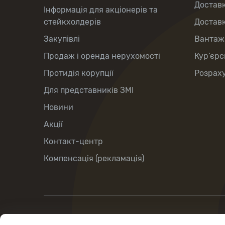
Доставк
Інформація для акціонерів та
стейкхолдерів
Доставк
Закупівлі
Вантаж
Продаж і оренда нерухомості
Кур’єрс
Протидія корупції
Розраху
Для представників ЗМІ
Новини
Акції
Контакт-центр
Компенсація (рекламація)