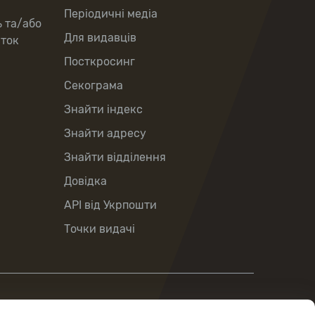
Періодичні медіа
ь та/або
Для видавців
рток
Посткросинг
Секограма
Знайти індекс
Знайти адресу
Знайти відділення
Довідка
API від Укрпошти
Точки видачі