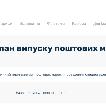
Тарифи
Відділення
Філателія
Кар’єра
Для бі
лан випуску поштових 
ичний план випуску поштових марок і проведення спецпогашен
Назва випуску/ спецпогашення