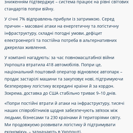
зниженням підтверджує
–
система працює на рівні світових
стандартів попри війну.
У січні 7% відправлень прибули із затримкою. Серед
причин
–
масовані атаки на енергетичну та логістичну
інфраструктуру, складні погодні умови, дефіцит
електроенергії та постійна потреба в альтернативних
джерелах живлення.
У компанії нагадують: за час повномасштабної війни
Укрпошта втратила 418 автомобілів. Попри це,
національний поштовий оператор відновлює автопарк
–
продає застарілі машини та закуповує нові, підтримуючи
безперервну логістику всередині країни й за кордон.
Зокрема, доставка до США стабільно триває 9–10 днів.
«Попри постійні втрати й атаки на інфраструктуру, тисячі
наших співробітників щодня забезпечують зв’язок між
людьми, бізнесами та 230 країнами й територіями світу.
Ми продовжуємо розвивати логістику й підтримувати
економіку»,
–
зазначають в Укрпошті.