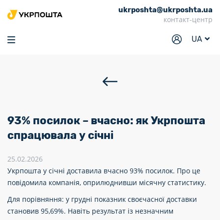
ukrposhta@ukrposhta.ua
Головна
контакт-центр
Маркет
UA
Аптека
Трекінг
Послуги
Тарифи
93% посилок – вчасно: як Укрпошта
Відділення
спрацювала у січні
Філателія
25.02.2026
Укрпошта у січні доставила вчасно 93% посилок. Про це
Кар’єра
повідомила компанія, оприлюднивши місячну статистику.
Для бізнесу
Для порівняння: у грудні показник своєчасної доставки
становив 95,69%. Навіть результат із незначним