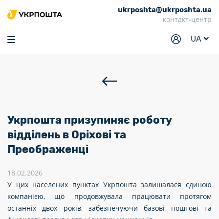
ukrposhta@ukrposhta.ua
Головна
контакт-центр
Маркет
UA
Аптека
Трекінг
Послуги
Тарифи
Укрпошта призупиняє роботу
Відділення
відділень в Оріхові та
Преображенці
Філателія
Кар’єра
18.02.2026
У цих населених пунктах Укрпошта залишалася єдиною
Для бізнесу
компанією, що продовжувала працювати протягом
останніх двох років, забезпечуючи базові поштові та