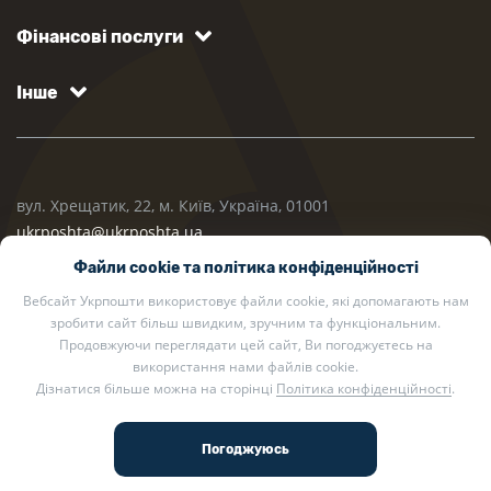
Фінансові послуги
Інше
вул. Хрещатик, 22, м. Київ, Україна, 01001
ukrposhta@ukrposhta.ua
Файли cookie та політика конфіденційності
Вебсайт Укрпошти використовує файли cookie, які допомагають нам
зробити сайт більш швидким, зручним та функціональним.
Продовжуючи переглядати цей сайт, Ви погоджуєтесь на
використання нами файлів cookie.
Дізнатися більше можна на сторінці
Політика конфіденційності
.
2002 — 2026 Укрпошта. Всі права захищено.
Політика конфіденційності
.