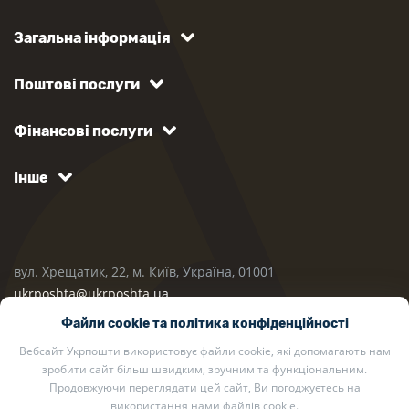
Загальна інформація
Поштові послуги
Фінансові послуги
Інше
вул. Хрещатик, 22, м. Київ, Україна, 01001
ukrposhta@ukrposhta.ua
Файли cookie та політика конфіденційності
Вебсайт Укрпошти використовує файли cookie, які допомагають нам
зробити сайт більш швидким, зручним та функціональним.
Продовжуючи переглядати цей сайт, Ви погоджуєтесь на
використання нами файлів cookie.