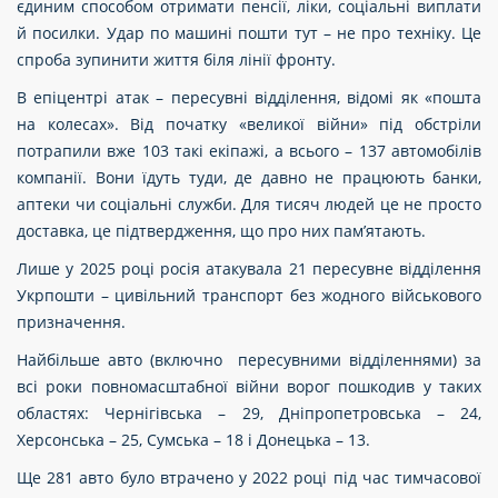
єдиним способом отримати пенсії, ліки, соціальні виплати
й посилки. Удар по машині пошти тут – не про техніку. Це
спроба зупинити життя біля лінії фронту.
В епіцентрі атак – пересувні відділення, відомі як «пошта
на колесах». Від початку «великої війни» під обстріли
потрапили вже 103 такі екіпажі, а всього – 137 автомобілів
компанії. Вони їдуть туди, де давно не працюють банки,
аптеки чи соціальні служби. Для тисяч людей це не просто
доставка, це підтвердження, що про них пам’ятають.
Лише у 2025 році росія атакувала 21 пересувне відділення
Укрпошти – цивільний транспорт без жодного військового
призначення.
Найбільше авто (включно пересувними відділеннями) за
всі роки повномасштабної війни ворог пошкодив у таких
областях: Чернігівська – 29, Дніпропетровська – 24,
Херсонська – 25, Сумська – 18 і Донецька – 13.
Ще 281 авто було втрачено у 2022 році під час тимчасової