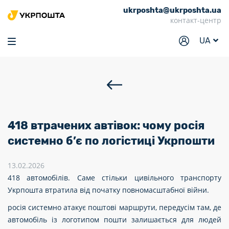
ukrposhta@ukrposhta.ua
Головна
контакт-центр
Маркет
UA
Аптека
Трекінг
Послуги
Тарифи
418 втрачених автівок: чому росія
Відділення
системно б’є по логістиці Укрпошти
Філателія
13.02.2026
418 автомобілів. Саме стільки цивільного транспорту
Кар’єра
Укрпошта втратила від початку повномасштабної війни.
Для бізнесу
росія системно атакує поштові маршрути, передусім там, де
автомобіль із логотипом пошти залишається для людей