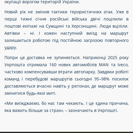
окупації ворогом територій України.
Новий рік не змінив тактики терористичних атак. Уже в
перші тижні січня російські війська двічі поцілили в
поштові екіпажі на Сумщині та Херсонщині. Люди вціліли.
Автівки – ні. І кожен наступний виїзд на маршрут
залишається роботою під постійною загрозою повторного
удару.
Попри це доставка не зупиняється. Наприкінці 2025 року
Укрпошта отримала 160 нових автомобілів MAN та Iveco,
частково компенсувавши втрати автопарку. Завдяки роботі
команд і перебудові маршрутів сьогодні 95–98% посилок
доставляються вчасно навіть у регіонах, де маршрут може
змінитися будь-якої миті.
«Ми виїжджаємо, бо нас там чекають. І це єдина причина,
яка важить більше за страх», – зазначають в Укрпошті.