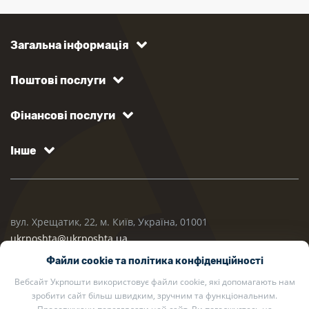
Загальна інформація
Поштові послуги
Фінансові послуги
Інше
вул. Хрещатик, 22, м. Київ, Україна, 01001
ukrposhta@ukrposhta.ua
Файли cookie та політика конфіденційності
Вебсайт Укрпошти використовує файли cookie, які допомагають нам
зробити сайт більш швидким, зручним та функціональним.