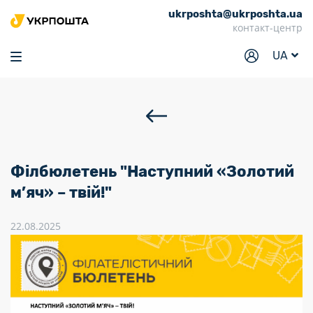
ukrposhta@ukrposhta.ua
Головна
контакт-центр
Маркет
UA
Аптека
Трекінг
Послуги
Тарифи
Філбюлетень "Наступний «Золотий
Відділення
м’яч» – твій!"
Філателія
22.08.2025
Кар’єра
Для бізнесу