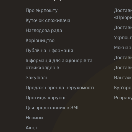
Про Укрпошту
Достав
«Пріор
Куточок споживача
Достав
Наглядова рада
Укрпош
Керівництво
Міжнаро
Публічна інформація
Доставк
Інформація для акціонерів та
стейкхолдерів
Доставк
Закупівлі
Вантаж
Продаж і оренда нерухомості
Кур’єрс
Протидія корупції
Розраху
Для представників ЗМІ
Новини
Акції