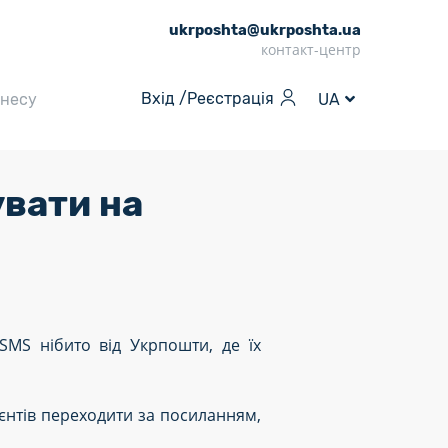
ukrposhta@ukrposhta.ua
контакт-центр
Вхід /
Реєстрація
знесу
UA
увати на
SMS нібито від Укрпошти, де їх
єнтів переходити за посиланням,