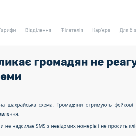
Тарифи
Відділення
Філателія
Кар’єра
Для бі
ликає громадян не реаг
хеми
чна шахрайська схема. Громадяни отримують фейкові 
авлення.
и не надсилає SMS з невідомих номерів і не просить клі