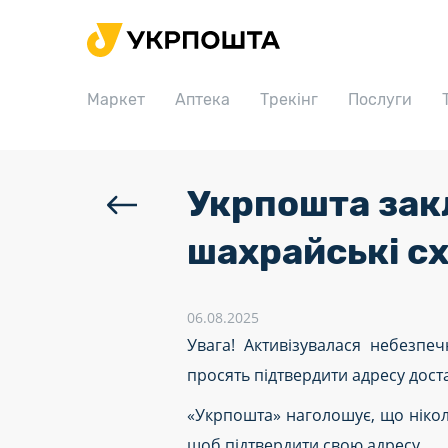
Головна
Маркет
Маркет
Аптека
Трекінг
Послуги
Аптека
Трекінг
Послуги
Укрпошта зак
Тарифи
шахрайські с
Відділення
Філателія
06.08.2025
Увага! Активізувалася небезпе
Кар’єра
просять підтвердити адресу дост
Для бізнесу
«Укрпошта» наголошує, що нікол
щоб підтвердити свою адресу.