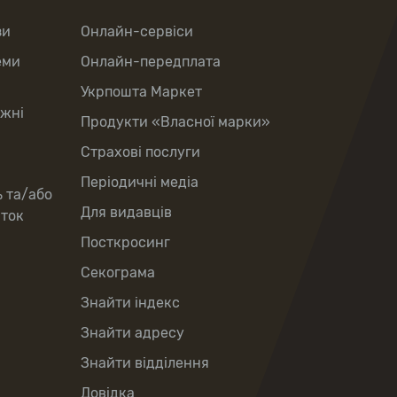
зи
Онлайн-сервіси
еми
Онлайн-передплата
Укрпошта Маркет
іжні
Продукти «Власної марки»
Страхові послуги
Періодичні медіа
ь та/або
Для видавців
рток
Посткросинг
Секограма
Знайти індекс
Знайти адресу
Знайти відділення
Довідка