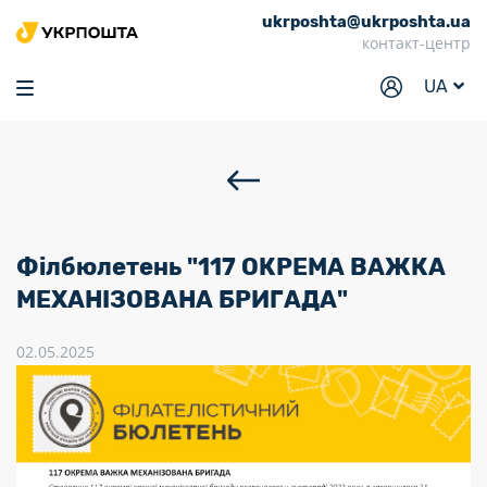
ukrposhta@ukrposhta.ua
Головна
контакт-центр
Маркет
UA
Аптека
Трекінг
Послуги
Тарифи
Філбюлетень "117 ОКРЕМА ВАЖКА
Відділення
МЕХАНІЗОВАНА БРИГАДА"
Філателія
02.05.2025
Кар’єра
Для бізнесу