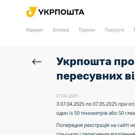
Головна
Маркет
Маркет
Аптека
Трекінг
Послуги
Аптека
Трекінг
Послуги
Укрпошта пров
Тарифи
пересувних ві
Відділення
Філателія
07.04.2025
З 07.04.2025 по 07.05.2025 при о
Кар’єра
один із 50 тонометрів або 50 глю
Для бізнесу
Попередня реєстрація на сайті не
сільських і пересувних відділенн