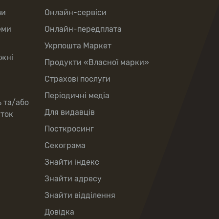
зи
Онлайн-сервіси
еми
Онлайн-передплата
Укрпошта Маркет
іжні
Продукти «Власної марки»
Страхові послуги
Періодичні медіа
ь та/або
Для видавців
рток
Посткросинг
Секограма
Знайти індекс
Знайти адресу
Знайти відділення
Довідка