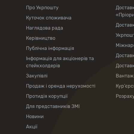
Про Укрпошту
Достав
«Пріор
Куточок споживача
Достав
Наглядова рада
Укрпош
Керівництво
Міжнаро
Публічна інформація
Доставк
Інформація для акціонерів та
стейкхолдерів
Доставк
Закупівлі
Вантаж
Продаж і оренда нерухомості
Кур’єрс
Протидія корупції
Розраху
Для представників ЗМІ
Новини
Акції