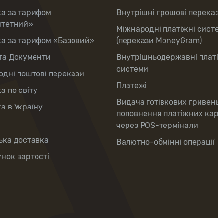
ка за тарифом
Внутрішні грошові перека
итетний»
Міжнародні платіжні сист
ка за тарифом «Базовий»
(перекази MoneyGram)
та Документи
Внутрішньодержавні плат
системи
дні поштові перекази
Платежі
а по світу
Видача готівкових гривен
а в Україну
поповнення платіжних ка
через POS-термінали
ька доставка
Валютно-обмінні операції
нок вартості