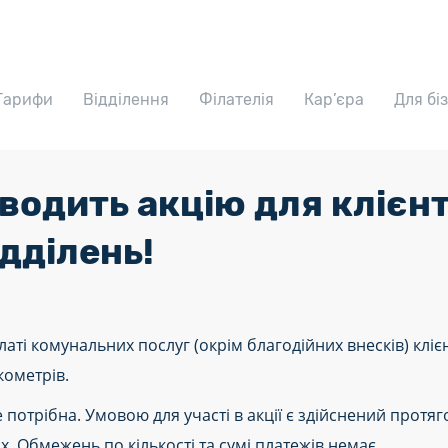
Тарифи
Відділення
Філателія
Кар’єра
Для бі
одить акцію для клієнті
дділень!
платі комунальних послуг (окрім благодійних внесків) кл
кометрів.
 потрібна. Умовою для участі в акції є здійснений протяг
ях. Обмежень по кількості та сумі платежів немає.