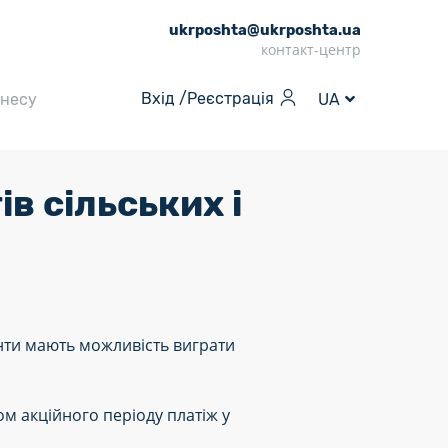
ukrposhta@ukrposhta.ua
контакт-центр
Вхід /
Реєстрація
знесу
UA
в сільських і
ієнти мають можливість виграти
ом акційного періоду платіж у