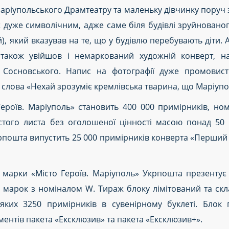
ріупольського Драмтеатру та маленьку дівчинку поруч з
 дуже символічним, адже саме біля будівлі зруйнован
), який вказував на те, що у будівлю перебувають діти.
 також увійшов і немаркований художній конверт, н
 Сосновського. Напис на фотографії дуже промовис
 слова «Нехай зрозуміє кремлівська тварина, що Маріупол
ероїв. Маріуполь» становить 400 000 примірників, ном
того листа без оголошеної цінності масою понад 50 
крпошта випустить 25 000 примірників конверта «Перший д
 марки «Місто Героїв. Маріуполь» Укрпошта презенту
х марок з номіналом W. Тираж блоку лімітований та скл
 яких 3250 примірників в сувенірному буклеті. Бло
ментів пакета «Ексклюзив» та пакета «Ексклюзив+».