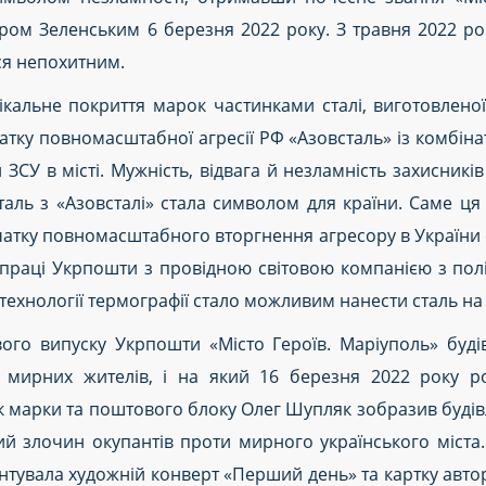
ом Зеленським 6 березня 2022 року. З травня 2022 рок
ься непохитним.
ікальне покриття марок частинками сталі, виготовленої
атку повномасштабної агресії РФ «Азовсталь» із комбін
ЗСУ в місті. Мужність, відвага й незламність захисник
сталь з «Азовсталі» стала символом для країни. Саме ця 
очатку повномасштабного вторгнення агресору в України 
впраці Укрпошти з провідною світовою компанією з полі
 технології термографії стало можливим нанести сталь на
го випуску Укрпошти «Місто Героїв. Маріуполь» буді
і мирних жителів, і на який 16 березня 2022 року
р
 марки та поштового блоку Олег Шупляк зобразив будівлю
ий злочин окупантів проти мирного українського міста
увала художній конверт «Перший день» та картку авторст