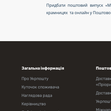
Придбати поштовий випуск «Міс
крамницях та онлайн у Поштовом
Загальна інформація
Поштов
Про Укрпошту
Достав
«Пріор
Куточок споживача
Достав
Наглядова рада
Укрпош
Керівництво
Міжнаро