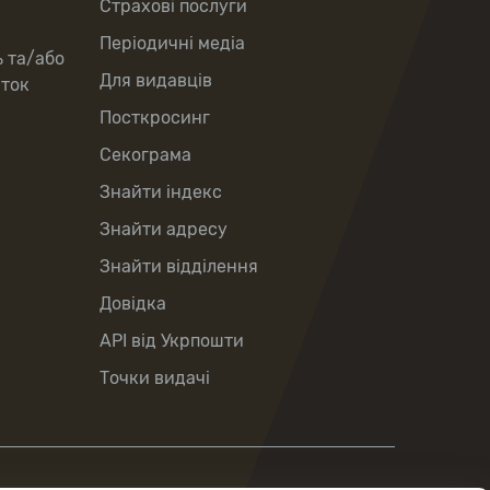
Страхові послуги
Періодичні медіа
ь та/або
Для видавців
рток
Посткросинг
Секограма
Знайти індекс
Знайти адресу
Знайти відділення
Довідка
API від Укрпошти
Точки видачі