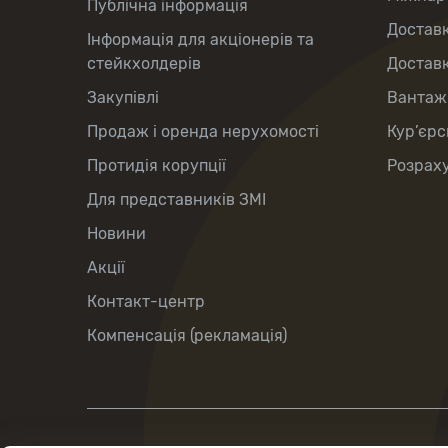
Публічна інформація
Доставк
Інформація для акціонерів та
стейкхолдерів
Доставк
Закупівлі
Вантаж
Продаж і оренда нерухомості
Кур’єрс
Протидія корупції
Розраху
Для представників ЗМІ
Новини
Акції
Контакт-центр
Компенсація (рекламація)