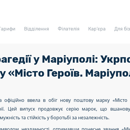
Тарифи
Відділення
Філателія
Кар’єра
Для бі
агедії у Маріуполі: Укр
 «Місто Героїв. Маріуп
а офіційно ввела в обіг нову поштову марку «Місто 
рії. Цей випуск продовжує серію марок, що вшановую
жність та стійкість у боротьбі за незалежність.
символом незламності, отримавши почесне звання «Міс