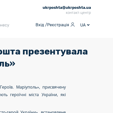
ukrposhta@ukrposhta.ua
контакт-центр
Вхід /
Реєстрація
знесу
UA
пошта презентувала
оль»
Героїв. Маріуполь», присвячену
ть героїчні міста України, які
то-герой України», встановлене