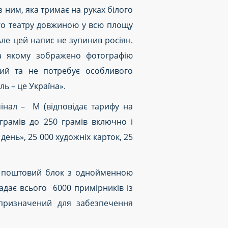
 ним, яка тримає на руках білого
ого театру довжиною у всю площу
 Але цей напис не зупинив росіян.
а якому зображено фотографію
тий та не потребує особливого
ь – це Україна».
інал – М (відповідає тарифу на
грамів до 250 грамів включно і
ень», 25 000 художніх карток, 25
є поштовий блок з однойменною
адає всього 6000 примірників із
к призначений для забезпечення