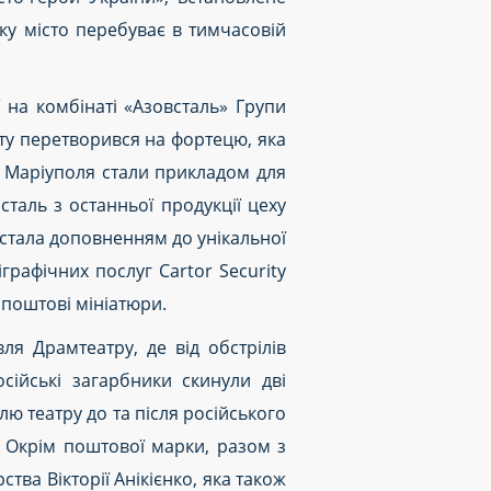
у місто перебуває в тимчасовій
 на комбінаті «Азовсталь» Групи
ату перетворився на фортецю, яка
ів Маріуполя стали прикладом для
сталь з останньої продукції цеху
стала доповненням до унікальної
графічних послуг Cartor Security
 поштові мініатюри.
вля Драмтеатру,
де
від обстрілів
осійські загарбники скинули дві
 театру до та після російського
. Окрім поштової марки, разом з
ва Вікторії Анікієнко, яка також