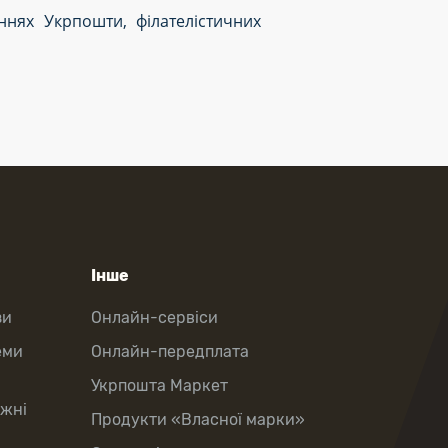
ннях Укрпошти, філателістичних
Інше
зи
Онлайн-сервіси
еми
Онлайн-передплата
Укрпошта Маркет
іжні
Продукти «Власної марки»