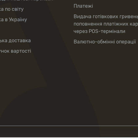
Платежі
а по світу
Видача готівкових гривен
а в Україну
поповнення платіжних ка
через POS-термінали
ька доставка
Валютно-обмінні операції
нок вартості