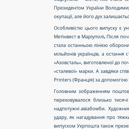
Президентом України Володимир
окупації, але його дух залишаєт
Особливістю цього випуску є ун
Метінвест в Маріуполі
Після поч
.
стала останньою лінією оборони 
мільйонів українців, а остання 
«Азовсталь», виготовленої до п
«сталевої» марки. А завдяки спі
Printers (Франція) за допомогою
Головним зображенням поштово
переховувалося близько тисяч
надпотужні авіабомби. Художник
удару, як нагадування про тяжк
випуском Укрпошта також презент