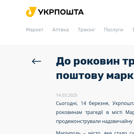
Головна
Маркет
Маркет
Аптека
Трекінг
Послуги
Аптека
Трекінг
Послуги
До роковин тр
Тарифи
поштову марку
Відділення
Філателія
14.03.2025
Сьогодні, 14 березня, Укрпошт
Кар’єра
роковинам трагедії в місті Ма
Для бізнесу
продемонстрували надзвичайну му
Маріуполь – місто, яке стало 