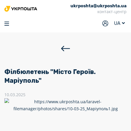
ukrposhta@ukrposhta.ua
Головна
контакт-центр
Маркет
UA
Аптека
Трекінг
Послуги
Тарифи
Філбюлетень "Місто Героїв.
Відділення
Маріуполь"
Філателія
10.03.2025
Кар’єра
Для бізнесу