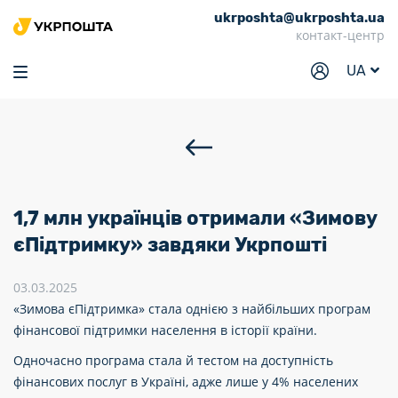
ukrposhta@ukrposhta.ua
Головна
контакт-центр
Маркет
UA
Аптека
Трекінг
Послуги
Тарифи
1,7 млн українців отримали «Зимову
Відділення
єПідтримку» завдяки Укрпошті
Філателія
03.03.2025
«Зимова єПідтримка» стала однією з найбільших програм
Кар’єра
фінансової підтримки населення в історії країни.
Для бізнесу
Одночасно програма стала й тестом на доступність
фінансових послуг в Україні, адже лише у 4% населених