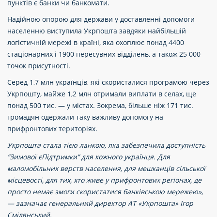
пунктів є банки чи банкомати.
Надійною опорою для держави у доставленні допомоги
населенню виступила Укрпошта завдяки найбільшій
логістичній мережі в країні, яка охоплює понад 4400
стаціонарних і 1900 пересувних відділень, а також 25 000
точок присутності.
Серед 1,7 млн українців, які скористалися програмою через
Укрпошту, майже 1,2 млн отримали виплати в селах, ще
понад 500 тис. — у містах. Зокрема, більше ніж 171 тис.
громадян одержали таку важливу допомогу на
прифронтових територіях.
Укрпошта стала тією ланкою, яка забезпечила доступність
“Зимової єПідтримки” для кожного українця. Для
маломобільних верств населення, для мешканців сільської
місцевості, для тих, хто живе у прифронтових регіонах, де
просто немає змоги скористатися банківською мережею»,
— зазначає генеральний директор АТ «Укрпошта» Ігор
Смілянський.