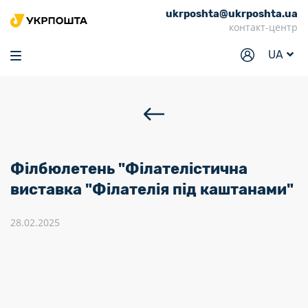
ukrposhta@ukrposhta.ua
Головна
контакт-центр
Маркет
UA
Аптека
Трекінг
Послуги
Тарифи
Філбюлетень "Філателістична
Відділення
виставка "Філателія під каштанами"
Філателія
28.02.2025
Кар’єра
Для бізнесу