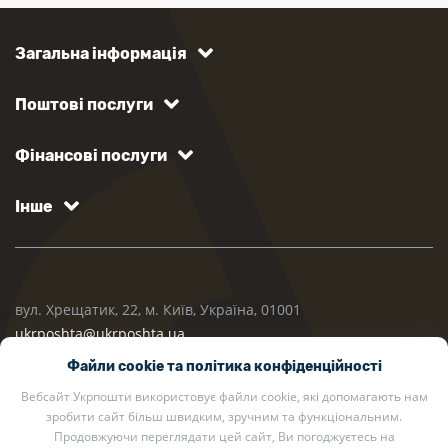
Загальна інформація
Поштові послуги
Фінансові послуги
Інше
вул. Хрещатик, 22, м. Київ, Україна, 01001
ukrposhta@ukrposhta.ua
Файли cookie та політика конфіденційності
Вебсайт Укрпошти використовує файли cookie, які допомагають нам
зробити сайт більш швидким, зручним та функціональним.
Продовжуючи переглядати цей сайт, Ви погоджуєтесь на