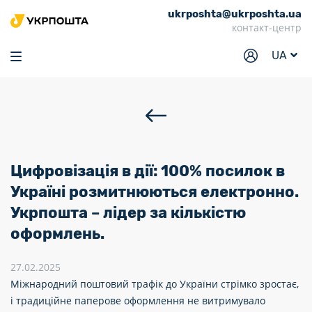
ukrposhta@ukrposhta.ua
Головна
контакт-центр
Маркет
UA
Аптека
Трекінг
Послуги
Тарифи
Цифровізація в дії: 100% посилок в
Відділення
Україні розмитнюються електронно.
Укрпошта – лідер за кількістю
Філателія
оформлень.
Кар’єра
27.02.2025
Для бізнесу
Міжнародний поштовий трафік до України стрімко зростає,
і традиційне паперове оформлення не витримувало