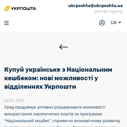
ukrposhta@ukrposhta.ua
Головна
контакт-центр
Маркет
UA
Аптека
Трекінг
Послуги
Тарифи
Купуй українське з Національним
Відділення
кешбеком: нові можливості у
відділеннях Укрпошти
Філателія
Кар’єра
24.01.2025
Уряд продовжує активно розширювати можливості
Для бізнесу
використання накопичених коштів за програмою
“Національний кешбек”, сприяючи економічному розвитку