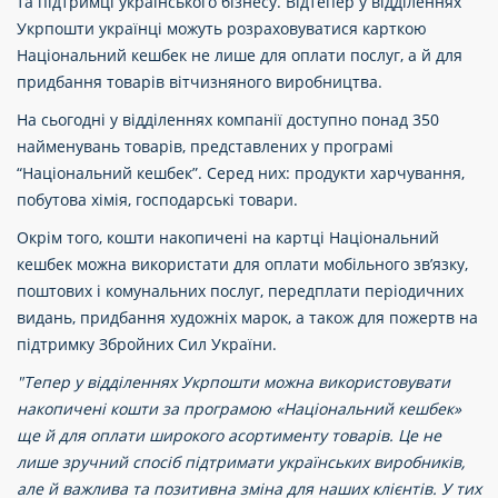
та підтримці українського бізнесу. Відтепер у відділеннях
Укрпошти українці можуть розраховуватися карткою
Національний кешбек не лише для оплати послуг, а й для
придбання товарів вітчизняного виробництва.
На сьогодні у відділеннях компанії доступно понад 350
найменувань товарів, представлених у програмі
“Національний кешбек”. Серед них: продукти харчування,
побутова хімія, господарські товари.
Окрім того, кошти накопичені на картці Національний
кешбек можна використати для оплати мобільного зв’язку,
поштових і комунальних послуг, передплати періодичних
видань, придбання художніх марок, а також для пожертв на
підтримку Збройних Сил України.
"Тепер у відділеннях Укрпошти можна використовувати
накопичені кошти за програмою «Національний кешбек»
ще й для оплати широкого асортименту товарів. Це не
лише зручний спосіб підтримати українських виробників,
але й важлива та позитивна зміна для наших клієнтів. У тих