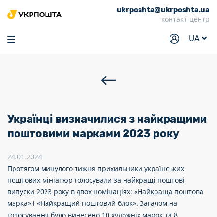
ukrposhta@ukrposhta.ua
Головна
контакт-центр
Маркет
UA
Аптека
Трекінг
Послуги
Тарифи
Українці визначилися з найкращими
Відділення
поштовими марками 2023 року
Філателія
24.01.2024
Протягом минулого тижня прихильники українських
Кар’єра
поштових мініатюр голосували за найкращі поштові
Для бізнесу
випуски 2023 року в двох номінаціях: «Найкраща поштова
марка» і «Найкращий поштовий блок». Загалом на
голосування було винесено 10 художніх марок та 8