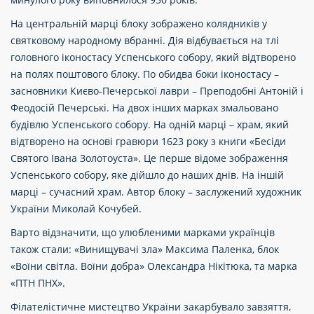
На центральній марці блоку зображено колядників у
святковому народному вбранні. Дія відбувається на тлі
головного іконостасу Успенського собору, який відтворено
на полях поштового блоку. По обидва боки іконостасу –
засновники Києво-Печерської лаври – Преподобні Антоній і
Феодосій Печерські. На двох інших марках змальовано
будівлю Успенського собору. На одній марці – храм, який
відтворено на основі гравюри 1623 року з книги «Бесіди
Святого Івана Золотоуста». Це перше відоме зображення
Успенського собору, яке дійшло до наших днів. На іншій
марці – сучасний храм. Автор блоку – заслужений художник
України Миколай Кочубей.
Варто відзначити, що улюбленими марками українців
також стали: «Винищувачі зла» Максима Паленка, блок
«Воїни світла. Воїни добра» Олександра Нікітюка, та марка
«ПТН ПНХ».
Філателістичне мистецтво України закарбувало завзяття,