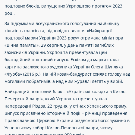
поштових блоків, випущених Укрпоштою протягом 2023
році.
За підсумками всеукраїнського голосування найбільшу
кількість голосів та, відповідно, звання «Найкращої
поштової марки України 2023 року» отримала мініатюра
«Вічна пам’ять!». 29 серпня, у День пам’яті загиблих
захисників України, Укрпошта презентувала цей
благодійний поштовий випуск. Ескізом до марки стала
картина заслуженого художника України Олега Шупляка
«Журба» (2016 р.). На ній козак-бандурист схиляє голову над
могилами побратимів, а над ним журавлі летять у вирій.
Найкращий поштовий блок – «Українські колядки в Києво-
Печерській лаврі», який Укрпошта презентувала
напередодні Різдва, 22 грудня, у стінах Успенського храму.
Випуск присвячено історичній події – річниці проведення
Православною Церквою України різдвяного богослужіння в
Успенському соборі Києво-Печерської лаври, якому
минулого року виповнилося 950 років.