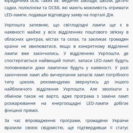
юридичних осіб, таких як: медичні заклади, школи, дитячі
садки, поліклініки та ОСББ, які мають можливість отримати
LED-лампи, подавши відповідну заяву на порталі Дія.
Укрпошта запевняє, що світлодіодні лампи ще є в
наявності майже у всіх відділеннях поштового зв’язку в
обласних центрах, містах та селах, та закликає громадян
країни не хвилюватися, якщо в конкретному відділенні
лампи вже закінчились. У відділеннях Укрпошти, де
спостерігається найвищий попит, запаси LED-ламп будуть
поповнювати доки лампочки будуть у наявності. У разі
закінчення ламп або вичерпання запасів ламп потрібного
типу цоколя, рекомендуємо звернутись до іншого
найближчого відділення Укрпошти. Але зволікати з
обміном також не варто, адже програма з заміни ламп
розжарювання на енергоощадні LED-лампи добігає
фінішної прямої.
За час впровадження програми, громадяни України
вразили своєю свідомістю, ще підтвердивши її статус