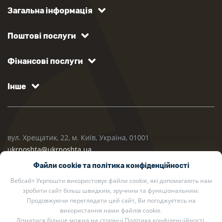
Загальна інформація
Поштові послуги
Фінансові послуги
Інше
вул. Хрещатик, 22, м. Київ, Україна, 01001
ukrposhta@ukrposhta.ua
Файли cookie та політика конфіденційності
Вебсайт Укрпошти використовує файли cookie, які допомагають нам
зробити сайт більш швидким, зручним та функціональним.
Продовжуючи переглядати цей сайт, Ви погоджуєтесь на
використання нами файлів cookie.
Дізнатися більше можна на сторінці
Політика конфіденційності
.