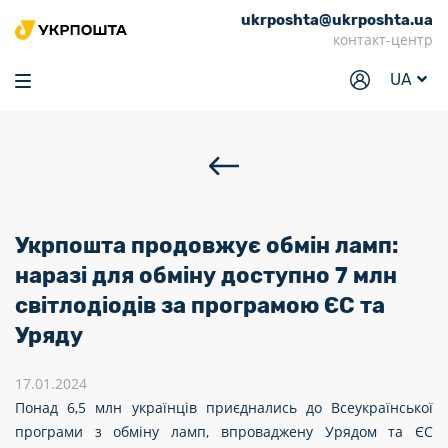
ukrposhta@ukrposhta.ua
Головна
контакт-центр
Маркет
UA
Аптека
Трекінг
Послуги
Тарифи
Укрпошта продовжує обмін ламп:
Відділення
наразі для обміну доступно 7 млн
світлодіодів за програмою ЄС та
Філателія
Уряду
Кар’єра
17.01.2024
Для бізнесу
Понад 6,5 млн українців приєднались до Всеукраїнської
програми з обміну ламп, впроваджену Урядом та ЄС