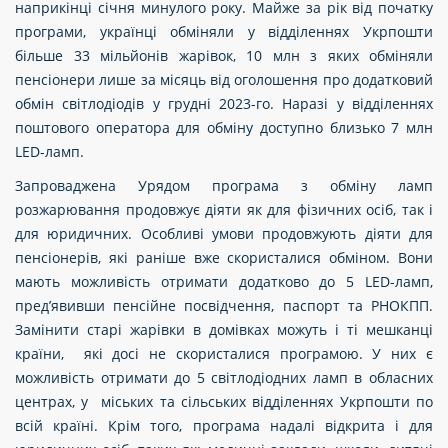
наприкінці січня минулого року. Майже за рік від початку
програми, українці обміняли у відділеннях Укрпошти
більше 33 мільйонів жарівок, 10 млн з яких обміняли
пенсіонери лише за місяць від оголошення про додатковий
обмін світлодіодів у грудні 2023-го. Наразі у відділеннях
поштового оператора для обміну доступно близько 7 млн
LED-ламп.
Запроваджена Урядом програма з обміну ламп
розжарювання продовжує діяти як для фізичних осіб, так і
для юридичних. Особливі умови продовжують діяти для
пенсіонерів, які раніше вже скористалися обміном. Вони
мають можливість отримати додатково до 5 LED-ламп,
пред’явивши пенсійне посвідчення, паспорт та РНОКПП.
Замінити старі жарівки в домівках можуть і ті мешканці
країни, які досі не скористалися програмою. У них є
можливість отримати до 5 світлодіодних ламп в обласних
центрах, у міських та сільських відділеннях Укрпошти по
всій країні. Крім того, програма надалі відкрита і для