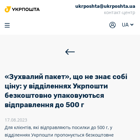
ukrposhta@ukrposhta.ua
Головна
контакт-центр
Маркет
UA
Аптека
Трекінг
Послуги
Тарифи
«Зухвалий пакет», що не знає собі
Відділення
ціну: у відділеннях Укрпошти
безкоштовно упаковуються
Філателія
відправлення до 500 г
Кар’єра
17.08.2023
Для бізнесу
Для клієнтів, які відправляють посилки до 500 г, у
відділеннях Укрпошти пропонується безкоштовне