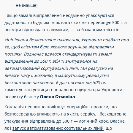
— не інакше).
І якщо замалі відправлення неодмінно упаковуються
додатково, то будь-які інші, вага яких не перевищує 500 г, а
розміри відповідають
вимогам
, — за бажанням клієнтів.
«Ініціюючи безкоштовне паковання, Укрпошта подбала про
те, щоб клієнтам було якомога зручніше відправляти
посилки. Водночас вдалося стандартизувати замалі
відправлення до 500 г, аби ті зчитувалися на
автоматизованій сортувальній лінії. Ми реагуємо на
вимоги часу і, можливо, в майбутньому реалізуємо
безкоштовне паковання й для посилок від 500 г»,
—
коментує заступниця генерального директора Укрпошти з
розвитку бізнесу
.
Олена Стьопіна
Компанія невпинно поліпшує операційні процеси, що
безпосередньо впливають на якість сервісу, і безкоштовне
упакування відправлень до 500 г — логічний крок. Власне,
як і
запуск автоматизованих сортувальних ліній
, що