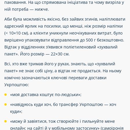
паковання. На що спрямована ініціатива та чому визріла у
ній потреба — нижче.
Аби була можливість якісно, без зайвих згинів, наліплювати
адресний ярлик на посилки, що менші, ніж розмір наліпки
(< 10×10 см), а клієнти уникнули неочікуваних витрат, було
вирішено упаковувати відправлення до 500 г безкоштовно.
Відтак у відділеннях з’явився поліетиленовий «зухвалий
пакет». Його розмір — 22×30 см.
Всі, хто вже тримав його у руках, знають, що «зухвалий
пакет» не знає собі ціну, а відтак не продається. На ньому
комічно зазначаються ключові переваги доставки
Укрпоштою:
«моя доставка коштує по-людськи»;
«навідуюсь куди хоч, бо трансфер Укрпоштою — хоч
куди»;
«можу й завіятися, тож створюйте і пильнуйте мене
онлайн: на сайті й у мобільному застосунку» (самоіронія