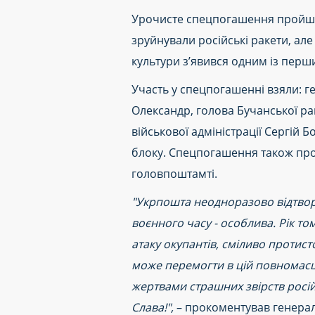
Урочисте спецпогашення пройшло 
зруйнували російські ракети, ал
культури з’явився одним із перши
Участь у спецпогашенні взяли: 
Олександр, голова Бучанської ра
військової адміністрації Сергій
блоку. Спецпогашення також про
головпоштамті.
"Укрпошта неодноразово відтворю
воєнного часу - особлива. Рік то
атаку окупантів, сміливо протис
може перемогти в цій повномасш
жертвами страшних звірств російс
Слава!",
– прокоментував генера