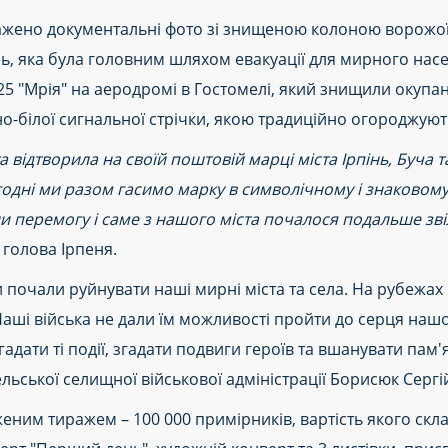
жено документальні фото зі знищеною колоною ворожої т
інь, яка була головним шляхом евакуації для мирного на
225 "Мрія" на аеродромі в Гостомелі, який знищили окупант
-білої сигнальної стрічки, якою традиційно огороджують
відтворила на своїй поштовій марці міста Ірпінь, Буча т
одні ми разом гасимо марку в символічному і знаковому 
ли перемогу і саме з нашого міста почалося подальше зв
й голова Ірпеня.
 почали руйнувати наші мирні міста та села. На рубежах 
ші війська не дали їм можливості пройти до серця нашої
адати ті події, згадати подвиги героїв та вшанувати пам'я
ьської селищної військової адміністрації Борисюк Сергі
м тиражем – 100 000 примірників, вартість якого склад