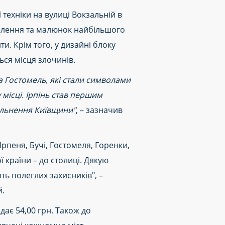
ехніки на вулиці Вокзальній в
селення та малюнок найбільшого
и. Крім того, у дизайні блоку
ся місця злочинів.
а Гостомель, які стали символами
місці. Ірпінь став першим
ільнення Київщини"
, – зазначив
Ірпеня, Бучі, Гостомеля, Горенки,
 країни – до столиці. Дякую
ть полеглих захисників", –
й.
ає 54,00 грн. Також до