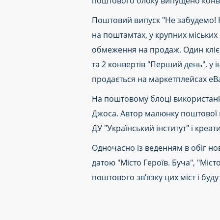
поштового блоку випущено конвер
Поштовий випуск "Не забудемо! Н
на поштамтах, у крупних міських 
обмеження на продаж. Один клієн
та 2 конвертів "Перший день", у 
продається на маркетплейсах eB
На поштовому блоці використані
Джоса. Автор малюнку поштової 
ДУ "Український інститут" і креат
Одночасно із веденням в обіг н
датою "Місто Героїв. Буча", "Міст
поштового зв’язку цих міст і буду