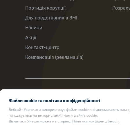
Протидія корупції
Розраху
Для представників ЗМІ
Новини
Акції
Контакт-центр
Компенсація (рекламація)
вул. Хрещатик, 22, м. Київ, Україна,
Файли cookie та політика конфіденційності
01001
Вебсайт Укрпошти використовує файли cookie, які допомагають нам 
ukrposhta@ukrposhta.ua
погоджуєтесь на використання нами файлів cookie.
Дізнатися більше можна на сторінці
Політика конфіденційності
.
200