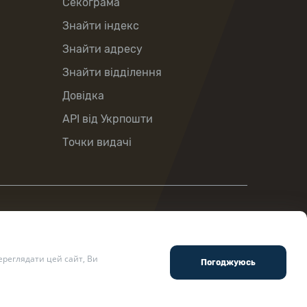
Секограма
Знайти індекс
Знайти адресу
Знайти відділення
Довідка
API від Укрпошти
Точки видачі
реглядати цей сайт, Ви
ості
.