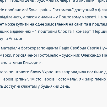
т "Перший день", художній конверт та 3 листівки, присв
е пробачимо! Буча. Ірпінь. Гостомель" доступний у філ
відділеннях, а також онлайн – у
Поштовому маркеті
. На 
т може купити на одне замовлення на сайті та в поштам
інших відділеннях – 1 поштовий блок та 1 конверт "Перши
ay та Amazon.
 матеріали фотокореспондента Радіо Свобода Сергія Ну
марки, присвяченої Гостомелю – художник Олександр Нікі
ивної агенції Киїфорнія.
ового поштового блоку Укрпошта запровадила постійно д
о Героїв. Ірпінь", "Місто Героїв. Гостомель", які закріпле
ть доступні клієнтам у будь-який день.