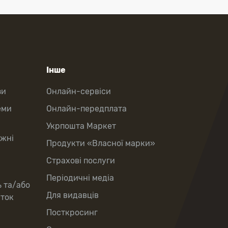
Інше
зи
Онлайн-сервіси
еми
Онлайн-передплата
Укрпошта Маркет
іжні
Продукти «Власної марки»
Страхові послуги
Періодичні медіа
ь та/або
Для видавців
рток
Посткросинг