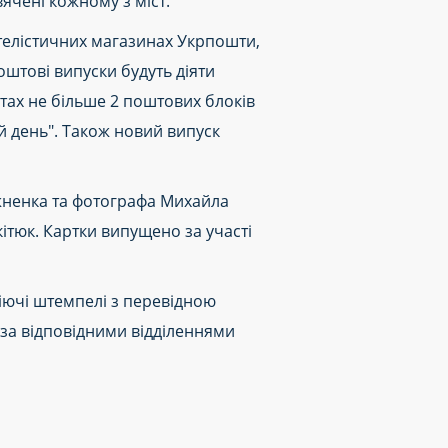
ячені кожному з міст.
ателістичних магазинах Укрпошти,
поштові випуски будуть діяти
тах не більше 2 поштових блоків
й день". Також новий випуск
жненка та фотографа Михайла
тюк. Картки випущено за участі
іючі штемпелі з перевідною
но за відповідними відділеннями