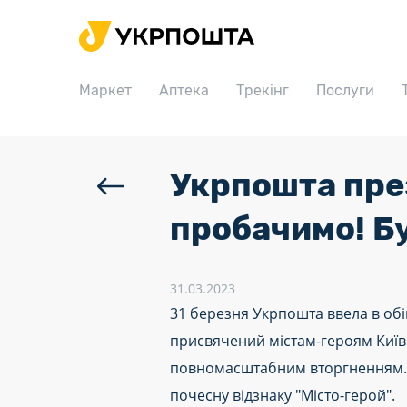
Головна
Маркет
Маркет
Аптека
Трекінг
Послуги
Аптека
Трекінг
Послуги
Укрпошта пре
Тарифи
пробачимо! Бу
Відділення
Філателія
31.03.2023
31 березня Укрпошта ввела в обі
Кар’єра
присвячений містам-героям Київщ
Для бізнесу
повномасштабним вторгненням. У
почесну відзнаку "Місто-герой".