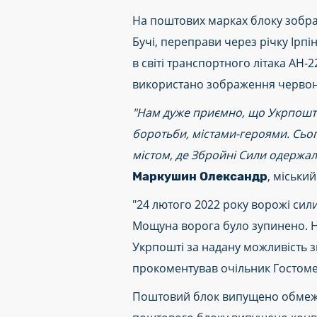
На поштових марках блоку зобра
Бучі, переправи через річку Ірп
в світі транспортного літака АН-
використано зображення червоно
"Нам дуже приємно, що Укрпошта 
боротьби, містами-героями. Сьог
містом, де Збройні Сили одержа
, міськи
Маркушин Олександр
"24 лютого 2022 року ворожі сили
Мощуна ворога було зупинено. На
Укрпошті за надану можливість зг
прокоментував очільник Гостомел
Поштовий блок випущено обмежени