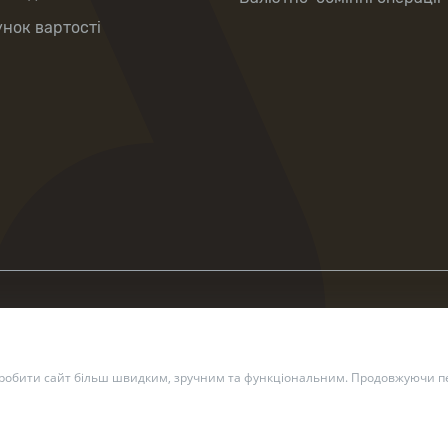
нок вартості
зробити сайт більш швидким, зручним та функціональним. Продовжуючи пе
2 — 2026 Укрпошта. Всі права захищено.
Політика конфіденційн