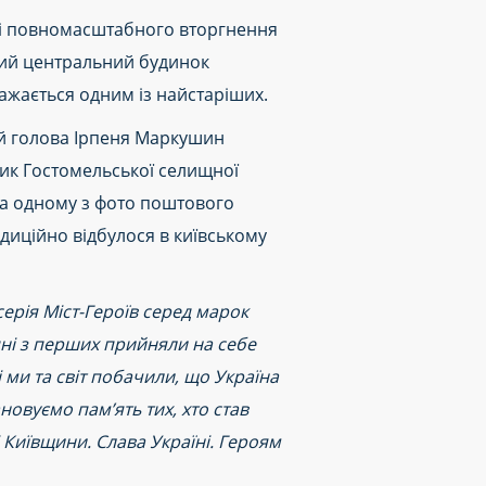
дні повномасштабного вторгнення
ький центральний будинок
вважається одним із найстаріших.
ий голова Ірпеня Маркушин
ник Гостомельської селищної
на одному з фото поштового
диційно відбулося в київському
ерія Міст-Героїв серед марок
одні з перших прийняли на себе
 ми та світ побачили, що Україна
овуємо пам’ять тих, хто став
і Київщини. Слава Україні. Героям