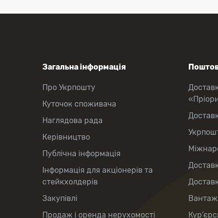
Загальна інформація
Поштов
Про Укрпошту
Достав
«Пріор
Куточок споживача
Достав
Наглядова рада
Укрпош
Керівництво
Міжнаро
Публічна інформація
Доставк
Інформація для акціонерів та
стейкхолдерів
Доставк
Закупівлі
Вантаж
Продаж і оренда нерухомості
Кур’єрс