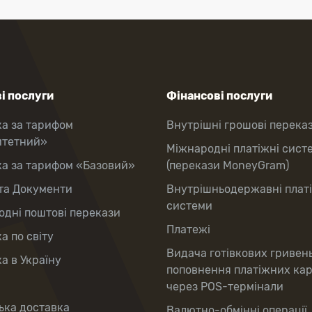
і послуги
Фінансові послуги
ка за тарифом
Внутрішні грошові перека
итетний»
Міжнародні платіжні сист
ка за тарифом «Базовий»
(перекази MoneyGram)
та Документи
Внутрішньодержавні плат
системи
дні поштові перекази
Платежі
а по світу
Видача готівкових гривен
а в Україну
поповнення платіжних ка
через POS-термінали
ька доставка
Валютно-обмінні операції