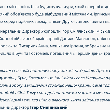
в місті Ірпінь біля будинку культури, який в перші ж 
е який обов’язково буде відбудований містянами. Ірпінс
х серед подібних закладів після Другої світової війни і 
генеральний директор Укрпошти Ігор Смілянський, міськ
йонної військової адміністрації Данило Мавлянов, очіль
 Борисюк та Писарчик Анна, мешканка Ірпеня, зображена 
йшло в Бучі та Гостомелі, погашення «Перший день» тра
вала на своїх поштових випусках міста України. Проте с
му Ірпінь, Буча, Гостомель та інші міста і села Київщини 
тояли ворогу, захищаючи столицю нашої країни. Саме тоді
табній війні. Тому сьогодні поштовими марками ми вшан
ької армії і тих, хто ціною власного життя звільняв земл
льний директор
.
Ігор Смілянський