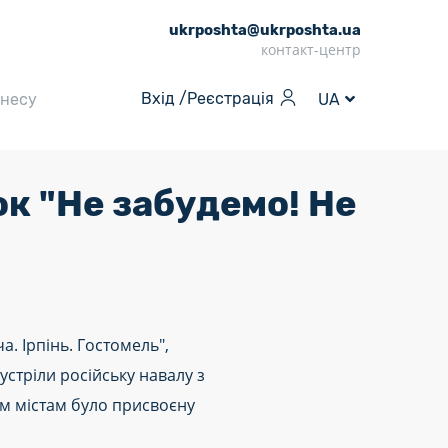
ukrposhta@ukrposhta.ua
контакт-центр
Вхід /
Реєстрація
знесу
UA
к "Не забудемо! Не
. Ірпінь. Гостомель",
стріли російську навалу з
м містам було присвоєну