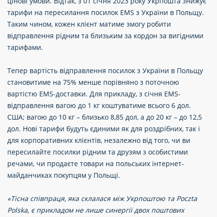
цінові умови. Відтак, з 01 січня 2023 року Укрпошта знижує
тарифи на пересилання посилок EMS з України в Польщу.
Таким чином, кожен клієнт матиме змогу робити
відправлення рідним та близьким за кордон за вигідними
тарифами.
Тепер вартість відправлення посилок з України в Польщу
становитиме на 75% менше порівняно з поточною
вартістю EMS-доставки. Для прикладу, з січня EMS-
відправлення вагою до 1 кг коштуватиме всього 6 дол.
США; вагою до 10 кг – близько 8,85 дол, а до 20 кг – до 12,5
дол. Нові тарифи будуть єдиними як для роздрібних, так і
для корпоративних клієнтів, незалежно від того, чи ви
пересилайте посилки рідним та друзям з особистими
речами, чи продаєте товари на польських інтернет-
майданчиках покупцям у Польщі.
«Тісна співпраця, яка склалася між Укрпоштою та Poczta
Polska, є прикладом не лише синергії двох поштових