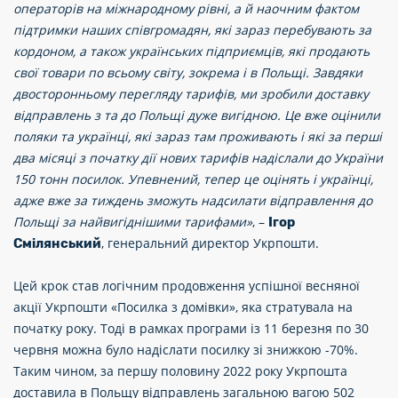
операторів на міжнародному рівні, а й наочним фактом
підтримки наших співгромадян, які зараз перебувають за
кордоном, а також українських підприємців, які продають
свої товари по всьому світу, зокрема і в Польщі. Завдяки
двосторонньому перегляду тарифів, ми зробили доставку
відправлень з та до Польщі дуже вигідною. Це вже оцінили
поляки та українці, які зараз там проживають і які за перші
два місяці з початку дії нових тарифів надіслали до України
150 тонн посилок. Упевнений, тепер це оцінять і українці,
адже вже за тиждень зможуть надсилати відправлення до
Польщі за найвигіднішими тарифами»
, –
Ігор
, генеральний директор Укрпошти.
Смілянський
Цей крок став логічним продовження успішної весняної
акції Укрпошти «Посилка з домівки», яка стратувала на
початку року. Тоді в рамках програми із 11 березня по 30
червня можна було надіслати посилку зі знижкою -70%.
Таким чином, за першу половину 2022 року Укрпошта
доставила в Польщу відправлень загальною вагою 502