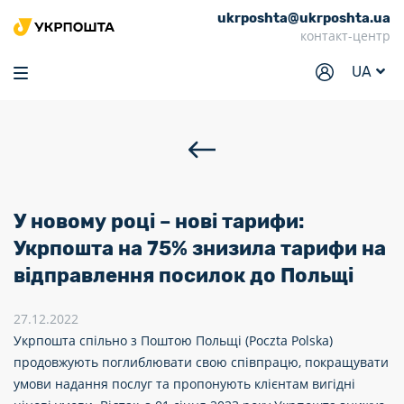
ukrposhta@ukrposhta.ua
Головна
контакт-центр
Маркет
UA
Аптека
Трекінг
Послуги
Тарифи
У новому році – нові тарифи:
Відділення
Укрпошта на 75% знизила тарифи на
відправлення посилок до Польщі
Філателія
Кар’єра
27.12.2022
Укрпошта спільно з Поштою Польщі (Poczta Polska)
Для бізнесу
продовжують поглиблювати свою співпрацю, покращувати
умови надання послуг та пропонують клієнтам вигідні