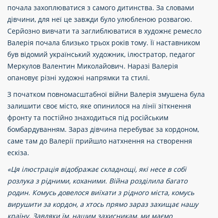
почала захоплюватися з самого дитинства. За словами
дівчини, для неї це завжди було улюбленою розвагою.
Серйозно вивчати та заглиблюватися в художнє ремесло
Валерія почала близько трьох років тому. Її наставником
був відомий український художник, ілюстратор, педагог
Меркулов Валентин Миколайович. Наразі Валерія
опановує різні художні напрямки та стилі.
З початком повномасштабної війни Валерія змушена була
залишити своє місто, яке опинилося на лінії зіткнення
фронту та постійно знаходиться під російським
бомбардуванням. Зараз дівчина перебуває за кордоном,
саме там до Валерії прийшло натхнення на створення
ескіза.
«Ця ілюстрація відображає складнощі, які несе в собі
розлука з рідними, коханими. Війна розділила багато
родин. Комусь довелося виїхати з рідного міста, комусь
вирушити за кордон, а хтось прямо зараз захищає нашу
країну. Завдяки їм, нашим захисникам, ми маємо