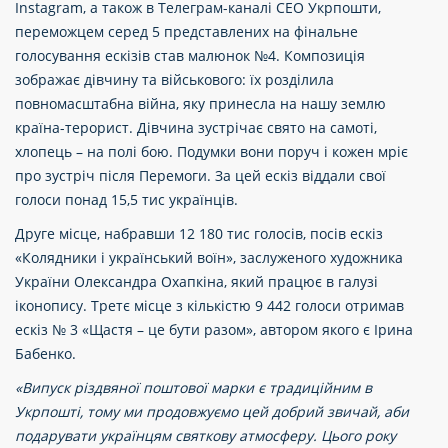
Instagram, а також в Телеграм-каналі СЕО Укрпошти,
переможцем серед 5 представлених на фінальне
голосування ескізів став малюнок №4. Композиція
зображає дівчину та військового: їх розділила
повномасштабна війна, яку принесла на нашу землю
країна-терорист. Дівчина зустрічає свято на самоті,
хлопець – на полі бою. Подумки вони поруч і кожен мріє
про зустріч після Перемоги. За цей ескіз віддали свої
голоси понад 15,5 тис українців.
Друге місце, набравши 12 180 тис голосів, посів ескіз
«Колядники і український воїн», заслуженого художника
України Олександра Охапкіна, який працює в галузі
іконопису. Третє місце з кількістю 9 442 голоси отримав
ескіз № 3 «Щастя – це бути разом», автором якого є Ірина
Бабенко.
«Випуск різдвяної поштової марки є традиційним в
Укрпошті, тому ми продовжуємо цей добрий звичай, аби
подарувати українцям святкову атмосферу. Цього року