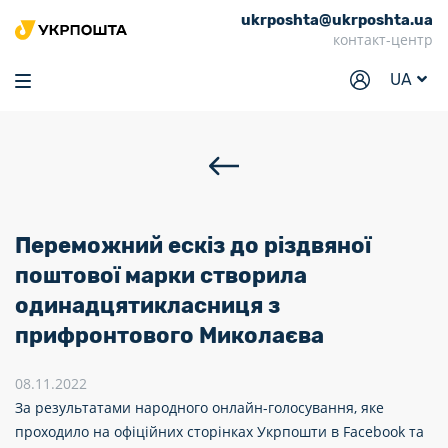
ukrposhta@ukrposhta.ua
Головна
контакт-центр
Маркет
UA
Аптека
Трекінг
Послуги
Тарифи
Переможний ескіз до різдвяної
Відділення
поштової марки створила
одинадцятикласниця з
Філателія
прифронтового Миколаєва
Кар’єра
08.11.2022
Для бізнесу
За результатами народного онлайн-голосування, яке
проходило на офіційних сторінках Укрпошти в Facebook та