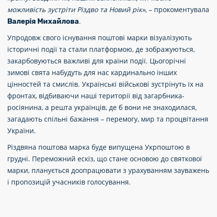
можливість зустріти Різдво та Новий рік»
, – прокоментувала
.
Валерія Михайлова
Упродовж свого існування поштові марки візуалізують
історичні події та стали платформою, де зображуються,
закарбовуються важливі для країни події. Цьогорічні
зимові свята набудуть для нас кардинально інших
цінностей та смислів. Українські військові зустрінуть їх на
фронтах, відбиваючи наші території від загарбника-
росіянина, а решта українців, де б вони не знаходилася,
загадають спільні бажання – перемогу, мир та процвітання
України.
Різдвяна поштова марка буде випущена Укрпоштою в
грудні. Переможний ескіз, що стане основою до святкової
марки, планується доопрацювати з урахуванням зауважень
і пропозицій учасників голосування.