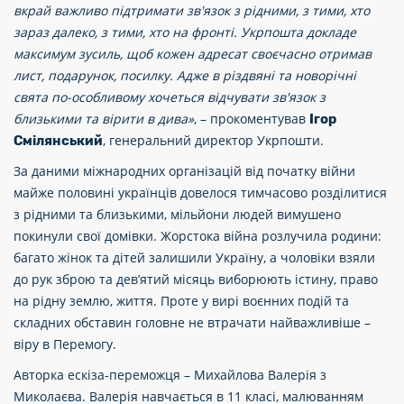
вкрай важливо підтримати зв'язок з рідними, з тими, хто
зараз далеко, з тими, хто на фронті. Укрпошта докладе
максимум зусиль, щоб кожен адресат своєчасно отримав
лист, подарунок, посилку. Адже в різдвяні та новорічні
свята по-особливому хочеться відчувати зв'язок з
близькими та вірити в дива»
, – прокоментував
Ігор
, генеральний директор Укрпошти.
Смілянський
За даними міжнародних організацій від початку війни
майже половині українців довелося тимчасово розділитися
з рідними та близькими, мільйони людей вимушено
покинули свої домівки. Жорстока війна розлучила родини:
багато жінок та дітей залишили Україну, а чоловіки взяли
до рук зброю та дев’ятий місяць виборюють істину, право
на рідну землю, життя. Проте у вирі воєнних подій та
складних обставин головне не втрачати найважливіше –
віру в Перемогу.
Авторка ескіза-переможця – Михайлова Валерія з
Миколаєва. Валерія навчається в 11 класі, малюванням