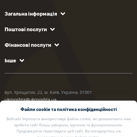
Загальна інформація
Поштові послуги
Фінансові послуги
Інше
вул. Хрещатик, 22, м. Київ, Україна, 01001
ukrposhta@ukrposhta.ua
Файли cookie та політика конфіденційності
Вебсайт Укрпошти використовує файли cookie, які допомагають нам
зробити сайт більш швидким, зручним та функціональним.
Продовжуючи переглядати цей сайт, Ви погоджуєтесь на