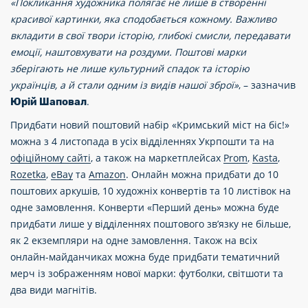
«Покликання художника полягає не лише в створенні
красивої картинки, яка сподобається кожному. Важливо
вкладити в свої твори історію, глибокі смисли, передавати
емоції, наштовхувати на роздуми. Поштові марки
зберігають не лише культурний спадок та історію
українців, а й стали одним із видів нашої зброї»
, – зазначив
.
Юрій Шаповал
Придбати новий поштовий набір «Кримський міст на біс!»
можна з 4 листопада в усіх відділеннях Укрпошти та на
офіційному сайті
, а також на маркетплейсах
Prom
,
Kasta
,
Rozetka
,
eBay
та
Amazon
. Онлайн можна придбати до 10
поштових аркушів, 10 художніх конвертів та 10 листівок на
одне замовлення. Конверти «Перший день» можна буде
придбати лише у відділеннях поштового зв’язку не більше,
як 2 екземпляри на одне замовлення. Також на всіх
онлайн-майданчиках можна буде придбати тематичний
мерч із зображенням нової марки: футболки, світшоти та
два види магнітів.