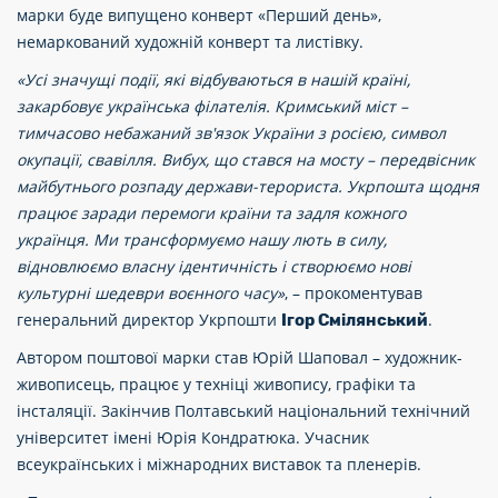
марки буде випущено конверт «Перший день»,
немаркований художній конверт та листівку.
«Усі значущі події, які відбуваються в нашій країні,
закарбовує українська філателія. Кримський міст –
тимчасово небажаний зв'язок України з росією, символ
окупації, свавілля. Вибух, що стався на мосту – передвісник
майбутнього розпаду держави-терориста. Укрпошта щодня
працює заради перемоги країни та задля кожного
українця. Ми трансформуємо нашу лють в силу,
відновлюємо власну ідентичність і створюємо нові
культурні шедеври воєнного часу»
, – прокоментував
генеральний директор Укрпошти
.
Ігор Смілянський
Автором поштової марки став Юрій Шаповал – художник-
живописець, працює у техніці живопису, графіки та
інсталяції. Закінчив Полтавський національний технічний
університет імені Юрія Кондратюка. Учасник
всеукраїнських і міжнародних виставок та пленерів.