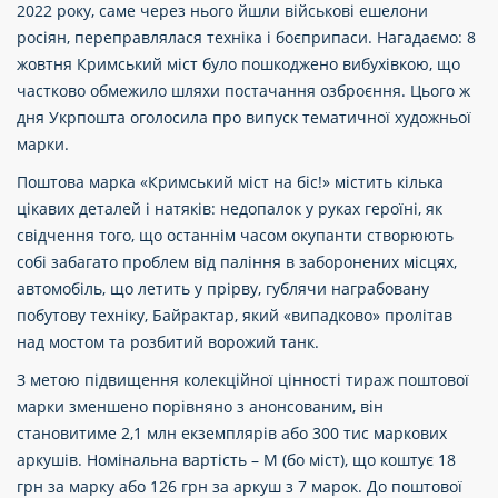
2022 року, саме через нього йшли військові ешелони
росіян, переправлялася техніка і боєприпаси. Нагадаємо: 8
жовтня Кримський міст було пошкоджено вибухівкою, що
частково обмежило шляхи постачання озброєння. Цього ж
дня Укрпошта оголосила про випуск тематичної художньої
марки.
Поштова марка «Кримський міст на біс!» містить кілька
цікавих деталей і натяків: недопалок у руках героїні, як
свідчення того, що останнім часом окупанти створюють
собі забагато проблем від паління в заборонених місцях,
автомобіль, що летить у прірву, гублячи награбовану
побутову техніку, Байрактар, який «випадково» пролітав
над мостом та розбитий ворожий танк.
З метою підвищення колекційної цінності тираж поштової
марки зменшено порівняно з анонсованим, він
становитиме 2,1 млн екземплярів або 300 тис маркових
аркушів. Номінальна вартість – М (бо міст), що коштує 18
грн за марку або 126 грн за аркуш з 7 марок. До поштової