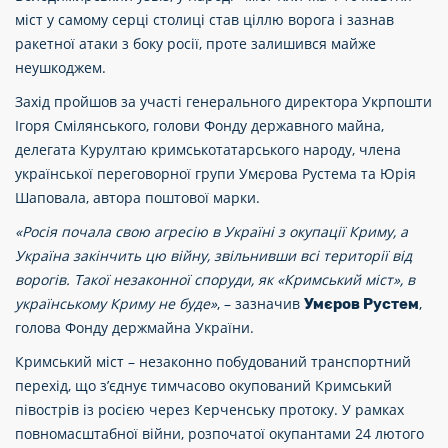
міст у самому серці столиці став ціллю ворога і зазнав
ракетної атаки з боку росії, проте залишився майже
неушкоджем.
Захід пройшов за участі генерального директора Укрпошти
Ігоря Смілянського, голови Фонду державного майна,
делегата Курултаю кримськотатарського народу, члена
української переговорної групи Умєрова Рустема та Юрія
Шаповала, автора поштової марки.
«Росія почала свою агресію в Україні з окупації Криму, а
Україна закінчить цю війну, звільнивши всі території від
ворогів. Такої незаконної споруди, як «Кримський міст», в
українському Криму не буде»
, – зазначив
,
Умєров Рустем
голова Фонду держмайна України.
Кримський міст – незаконно побудований транспортний
перехід, що з’єднує тимчасово окупований Кримський
півострів із росією через Керченську протоку. У рамках
повномасштабної війни, розпочатої окупантами 24 лютого