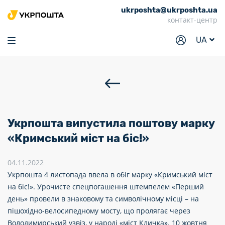
ukrposhta@ukrposhta.ua
Головна
контакт-центр
Маркет
UA
Аптека
Трекінг
Послуги
Тарифи
Укрпошта випустила поштову марку
Відділення
«Кримський міст на біс!»
Філателія
04.11.2022
Укрпошта 4 листопада ввела в обіг марку «Кримський міст
Кар’єра
на біс!». Урочисте спецпогашення штемпелем «Перший
Для бізнесу
день» провели в знаковому та символічному місці – на
пішохідно-велосипедному мосту, що пролягає через
Володимирський узвіз, у народі «міст Кличка». 10 жовтня