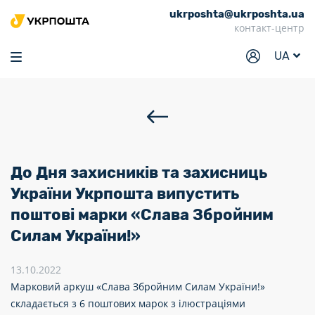
ukrposhta@ukrposhta.ua
Головна
контакт-центр
Маркет
UA
Аптека
Трекінг
Послуги
Тарифи
До Дня захисників та захисниць
Відділення
України Укрпошта випустить
поштові марки «Слава Збройним
Філателія
Силам України!»
Кар’єра
13.10.2022
Для бізнесу
Марковий аркуш «Слава Збройним Силам України!»
складається з 6 поштових марок з ілюстраціями