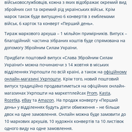
військовослужбовців, кожна з яких відображає окремий вид
збройних сил та окремий рід українських військ. Крім
марок також буде випущено 6 конвертів з емблемами
військ, 6 карток та конверт «Перший день».
Тираж маркового аркуша – 1 мільйон примірників. Випуск –
благодійний: частина зібраних коштів буде спрямована на
допомогу Збройним Силам України.
Придбати поштовий випуск «Слава Збройним Силам
України!» можна починаючи з 14 жовтня в міських
відділеннях Укрпошти по всій країні, а також на
офіційному
онлайн-магазині Укрпошти
. Крім того, новий поштовий
випуск традиційно продаватиметься на офіційних онлайн-
магазинах Укрпошти на маркетплейсах
Prom
,
Kasta
,
Rozetka
,
eBay
та
Amazon
. На продаж конверту «Перший
день» у відділеннях будуть діяти обмеження – не більше
двох на одне замовлення. Онлайн можна буде замовити до
10 маркових аркушів, 10 художніх конвертів та 10 листівок
одного виду на одне замовлення.