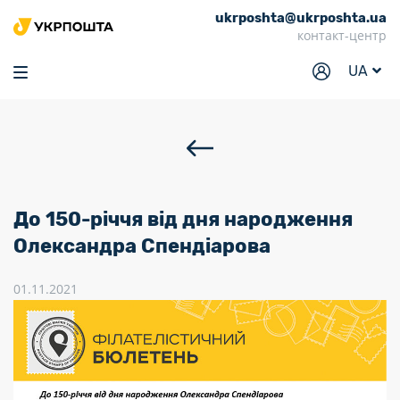
ukrposhta@ukrposhta.ua
Головна
контакт-центр
Маркет
UA
Аптека
Трекінг
Послуги
Тарифи
До 150-річчя від дня народження
Відділення
Олександра Спендіарова
Філателія
01.11.2021
Кар’єра
Для бізнесу