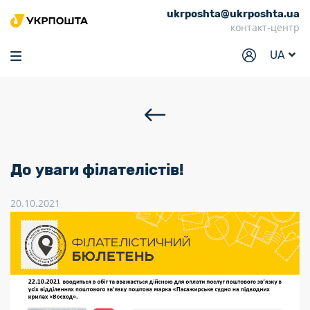
ukrposhta@ukrposhta.ua
Головна
контакт-центр
Маркет
UA
Аптека
Трекінг
Послуги
Тарифи
До уваги філателістів!
Відділення
20.10.2021
Філателія
Кар’єра
Для бізнесу