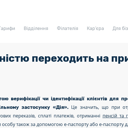
Тарифи
Відділення
Філателія
Кар’єра
Для бі
ністю переходить на пр
ою верифікації чи ідентифікації клієнтів для пр
Це значить, що при отр
льному застосунку «Дія».
вих переказів, сплаті платежів, отриманні
пенсій та
 особу також за допомогою е-паспорту або е-паспорту д