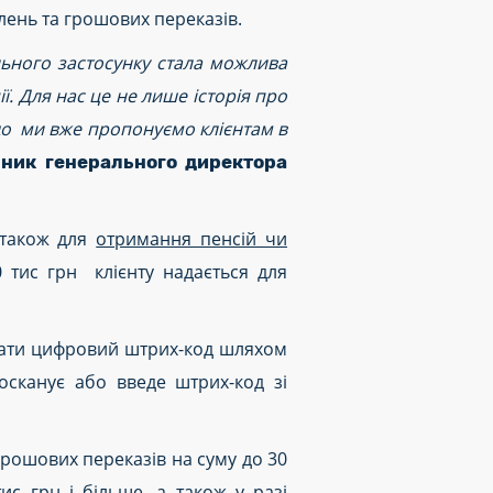
лень та грошових переказів.
льного застосунку стала можлива
. Для нас це не лише історія про
що ми вже пропонуємо клієнтам в
пник генерального директора
 також для
отримання пенсій чи
0 тис грн клієнту надається для
увати цифровий штрих-код шляхом
осканує або введе штрих-код зі
грошових переказів на суму до 30
ис грн і більше, а також у разі