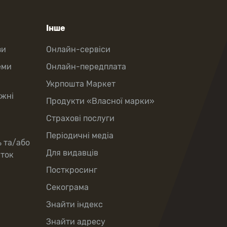
Інше
зи
Онлайн-сервіси
еми
Онлайн-передплата
Укрпошта Маркет
іжні
Продукти «Власної марки»
Страхові послуги
Періодичні медіа
ь та/або
Для видавців
рток
Посткросинг
Секограма
Знайти індекс
Знайти адресу