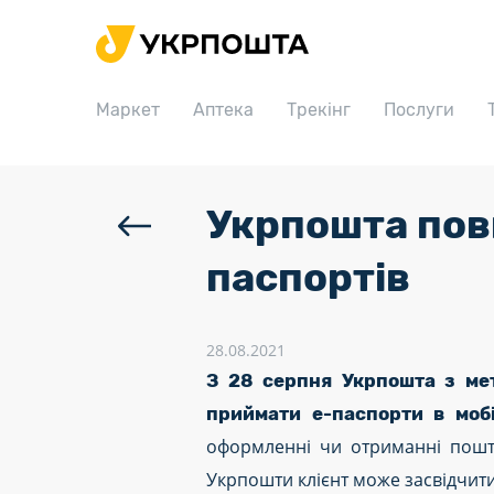
Головна
Маркет
Маркет
Аптека
Трекінг
Послуги
Аптека
Трекінг
Послуги
Укрпошта пов
Тарифи
паспортів
Відділення
Філателія
28.08.2021
З 28 серпня Укрпошта з мет
Кар’єра
приймати е-паспорти в мобі
Для бізнесу
оформленні чи отриманні пошто
Укрпошти клієнт може засвідчити