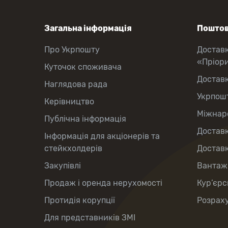
Загальна інформація
Поштов
Про Укрпошту
Достав
«Пріор
Куточок споживача
Достав
Наглядова рада
Укрпош
Керівництво
Міжнаро
Публічна інформація
Доставк
Інформація для акціонерів та
стейкхолдерів
Доставк
Закупівлі
Вантаж
Продаж і оренда нерухомості
Кур’єрс
Протидія корупції
Розраху
Для представників ЗМІ