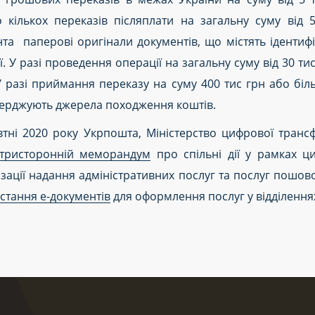
кількох переказів післяплати на загальну суму від 
нта паперові оригінали документів, що містять ідентифік
 У разі проведення операції на загальну суму від 30 ти
 разі приймання переказу на суму 400 тис грн або бі
тверджують джерела походження коштів.
тні 2020 року Укрпошта, Міністерство цифрової трансф
 тристоронній меморандум
про спільні дії у рамках ц
зації надання адміністративних послуг та послуг пошово
стання е-документів
для оформлення послуг у відділення