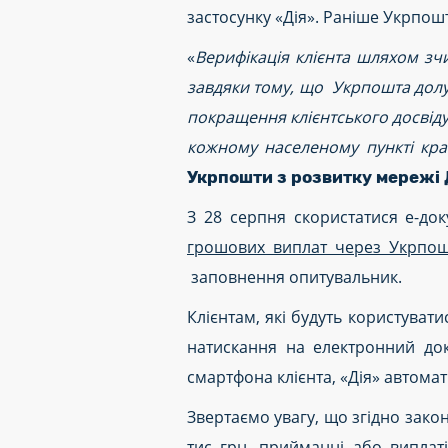
застосунку «Дія». Раніше Укрпош
«
Верифікація клієнта шляхом зч
завдяки тому, що Укрпошта долуч
покращення клієнтського досвід
кожному населеному пункті краї
Укрпошти з розвитку мережі 
З 28 серпня скористатися е-до
грошових виплат через Укрпош
заповнення опитувальник.
Клієнтам, які будуть користува
натискання на електронний док
смартфона клієнта, «Дія» автомат
Звертаємо увагу, що згідно зако
тис грн, прийманні або виплаті