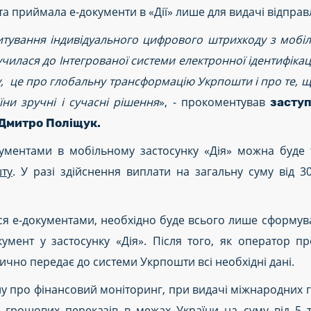
та приймала е-документи в «Дії» лише для видачі відправ
итування індивідуального цифрового штрихкоду з мобі
илася до Інтегрованої системи електронної ідентифікації
у, це про глобальну трансформацію Укрпошти і про те, 
ни зручні і сучасні рішення
», - прокоментував
засту
Дмитро Поліщук.
кументами в мобільному застосунку «Дія» можна буде
ту
. У разі здійснення виплати на загальну суму від 3
тися е-документами, необхідно буде всього лише сформ
умент у застосунку «Дія». Після того, як оператор пр
ично передає до системи Укрпошти всі необхідні дані.
ну про фінансовий моніторинг, при видачі міжнародних 
 грошових переказів в межах України на суму від 5 т