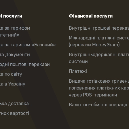
і послуги
Фінансові послуги
ка за тарифом
Внутрішні грошові перека
итетний»
Міжнародні платіжні сист
ка за тарифом «Базовий»
(перекази MoneyGram)
та Документи
Внутрішньодержавні плат
системи
дні поштові перекази
Платежі
а по світу
Видача готівкових гривен
а в Україну
поповнення платіжних ка
через POS-термінали
ька доставка
Валютно-обмінні операції
нок вартості