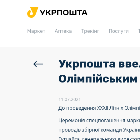
Головна
Маркет
Маркет
Аптека
Трекінг
Послуги
Аптека
Трекінг
Послуги
Укрпошта ввел
Тарифи
Олімпійським 
Відділення
Філателія
11.07.2021
До проведення ХХХІІ Літніх Олім
Кар’єра
Церемонія спецпогашення марки
Для бізнесу
проводів збірної команди України
Гутцайта, генерального директор