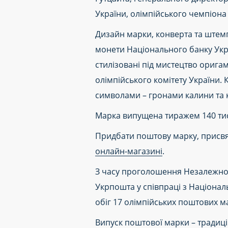
України, олімпійського чемпіона 
Дизайн марки, конверта та штем
монети Національного банку Укра
стилізовані під мистецтво орига
олімпійського комітету України
символами – гронами калини та к
Марка випущена тиражем 140 тися
Придбати поштову марку, присвяч
онлайн-магазині
.
З часу проголошення Незалежност
Укрпошта у співпраці з Націонал
обіг 17 олімпійських поштових м
Випуск поштової марки – традицій