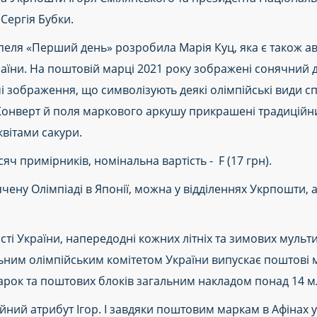
Сергія Бубки.
пеля «Перший день» розробила Марія Куц, яка є також а
їни. На поштовій марці 2021 року зображені сонячний ди
мі зображення, що символізують деякі олімпійські види с
. Конверт й поля маркового аркушу прикрашені традицій
вітами сакури.
ч примірників, номінальна вартість - F (17 грн).
ену Олімпіаді в Японії, можна у відділеннях Укрпошти, а
і України, напередодні кожних літніх та зимових мульт
ьним олімпійським комітетом України випускає поштові 
арок та поштових блоків загальним накладом понад 14 м
ний атрибут Ігор. І завдяки поштовим маркам в Афінах у 