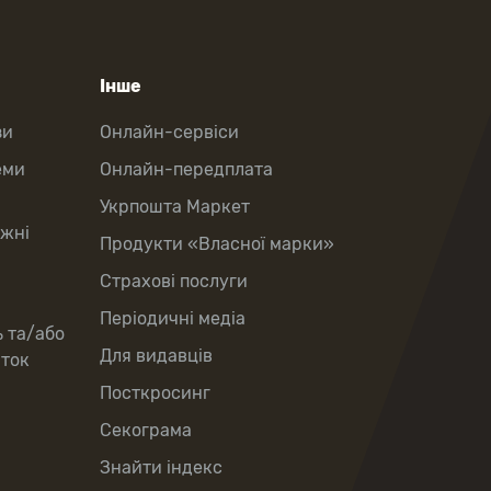
Інше
зи
Онлайн-сервіси
еми
Онлайн-передплата
Укрпошта Маркет
іжні
Продукти «Власної марки»
Страхові послуги
Періодичні медіа
ь та/або
Для видавців
рток
Посткросинг
Секограма
Знайти індекс