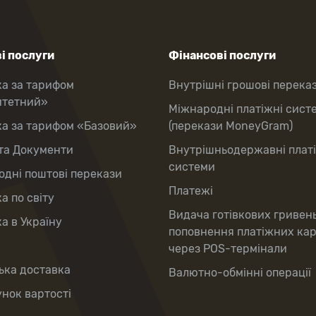
і послуги
Фінансові послуги
ка за тарифом
Внутрішні грошові перека
итетний»
Міжнародні платіжні сист
ка за тарифом «Базовий»
(перекази MoneyGram)
та Документи
Внутрішньодержавні плат
системи
дні поштові перекази
Платежі
а по світу
Видача готівкових гривен
а в Україну
поповнення платіжних ка
через POS-термінали
ька доставка
Валютно-обмінні операції
нок вартості