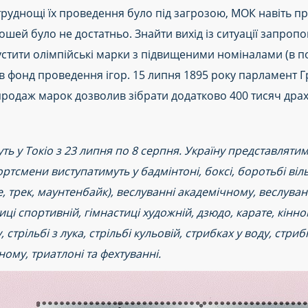
 труднощі їх проведення було під загрозою, МОК навіть п
ошей було не достатньо. Знайти вихід із ситуації запроп
ипустити олімпійські марки з підвищеними номіналами (в 
в фонд проведення ігор. 15 липня 1895 року парламент Гр
продаж марок дозволив зібрати додатково 400 тисяч драх
дуть у Токіо з 23 липня по 8 серпня. Україну представлятим
ртсмени виступатимуть у бадмінтоні, боксі, боротьбі віль
е, трек, маунтенбайк), веслуванні академічному, веслуван
ці спортивній, гімнастиці художній, дзюдо, карате, кінном
стрільбі з лука, стрільбі кульовій, стрибках у воду, стриб
льному, триатлоні та фехтуванні.