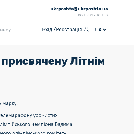
ukrposhta@ukrposhta.ua
контакт-центр
Вхід /
Реєстрація
знесу
UA
 присвячену Літнім
у марку.
телемарафону урочистих
 олімпійського чемпіона Вадима
ного олімпійського комітету