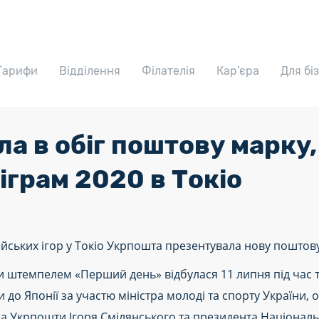
Тарифи
Відділення
Філателія
Кар’єра
Для бі
а в обіг поштову марку,
іграм 2020 в Токіо
пійських ігор у Токіо Укрпошта презентувала нову поштов
 штемпелем «Перший день» відбулася 11 липня під час 
 до Японії за участю міністра молоді та спорту України,
а Укрпошти Ігоря Смілянського та президента Національ