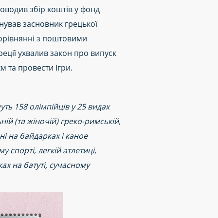
роводив збір коштів у фонд
онував засновник грецької
порівнянні з поштовими
еції ухвалив закон про випуск
м та провести Ігри.
уть 158 олімпійців у 25 видах
ній (та жіночій) греко-римській,
ні на байдарках і каное
у спорті, легкій атлетиці,
ках на батуті, сучасному