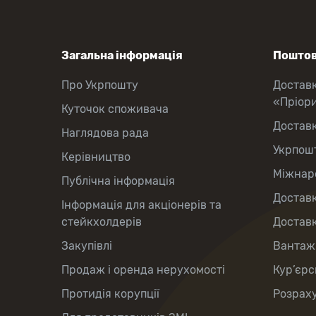
Загальна інформація
Поштов
Про Укрпошту
Достав
«Пріор
Куточок споживача
Достав
Наглядова рада
Укрпош
Керівництво
Міжнаро
Публічна інформація
Доставк
Інформація для акціонерів та
стейкхолдерів
Доставк
Закупівлі
Вантаж
Продаж і оренда нерухомості
Кур’єрс
Протидія корупції
Розраху