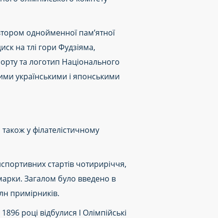
втором однойменної пам’ятної
ск на тлі гори Фудзіяма,
порту та логотип Національного
ними українськими і японськими
 також у філателістичному
испортивних стартів чотириріччя,
марки. Загалом було введено в
лн примірників.
1896 році відбулися I Олімпійські