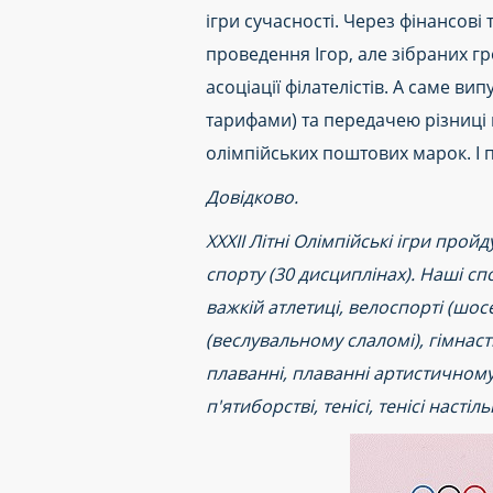
ігри сучасності. Через фінансові
проведення Ігор, але зібраних гр
асоціації філателістів. А саме в
тарифами) та передачею різниці 
олімпійських поштових марок. І 
Довідково.
XXХII Літні Олімпійські ігри прой
спорту (30 дисциплінах). Наші спо
важкій атлетиці, велоспорті (шос
(веслувальному слаломі), гімнасти
плаванні, плаванні артистичному, 
п'ятиборстві, тенісі, тенісі насті