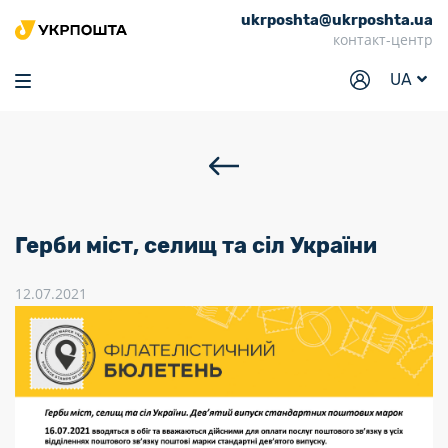
ukrposhta@ukrposhta.ua
Головна
контакт-центр
Маркет
UA
Аптека
Трекінг
Послуги
Тарифи
Герби міст, селищ та сіл України
Відділення
12.07.2021
Філателія
Кар’єра
Для бізнесу