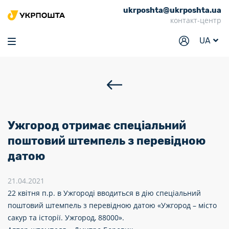
ukrposhta@ukrposhta.ua
Головна
контакт-центр
Маркет
UA
Аптека
Трекінг
Послуги
Тарифи
Ужгород отримає спеціальний
Відділення
поштовий штемпель з перевідною
датою
Філателія
Кар’єра
21.04.2021
22 квітня п.р. в Ужгороді вводиться в дію спеціальний
Для бізнесу
поштовий штемпель з перевідною датою «Ужгород – місто
сакур та історії. Ужгород, 88000».