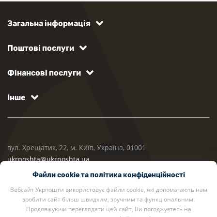
Загальна інформація
Поштові послуги
Фінансові послуги
Інше
вул. Хрещатик, 22, м. Київ, Україна, 01001
ukrposhta@ukrposhta.ua
Файли cookie та політика конфіденційності
Вебсайт Укрпошти використовує файли cookie, які допомагають нам
зробити сайт більш швидким, зручним та функціональним.
Продовжуючи переглядати цей сайт, Ви погоджуєтесь на