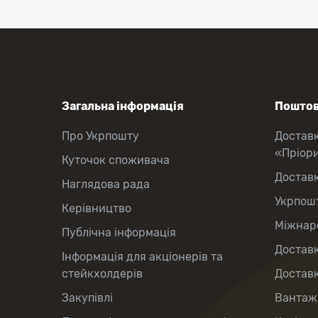
Загальна інформація
Поштов
Про Укрпошту
Достав
«Пріор
Куточок споживача
Достав
Наглядова рада
Укрпош
Керівництво
Міжнаро
Публічна інформація
Доставк
Інформація для акціонерів та
стейкхолдерів
Доставк
Закупівлі
Вантаж