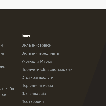
Інше
зи
Онлайн-сервіси
еми
Онлайн-передплата
Укрпошта Маркет
іжні
Продукти «Власної марки»
Страхові послуги
Періодичні медіа
ь та/або
Для видавців
рток
Посткросинг