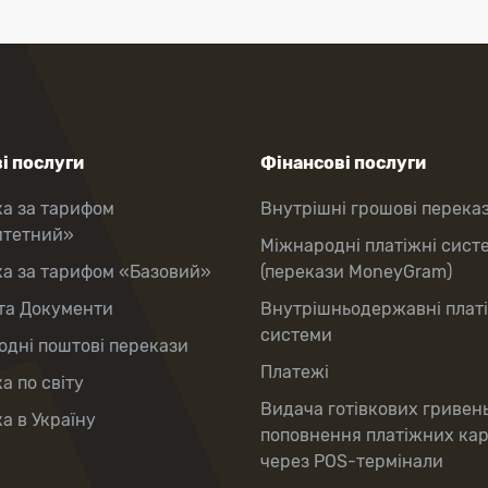
і послуги
Фінансові послуги
ка за тарифом
Внутрішні грошові перека
итетний»
Міжнародні платіжні сист
ка за тарифом «Базовий»
(перекази MoneyGram)
та Документи
Внутрішньодержавні плат
системи
дні поштові перекази
Платежі
а по світу
Видача готівкових гривен
а в Україну
поповнення платіжних ка
через POS-термінали