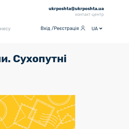
ukrposhta@ukrposhta.ua
контакт-центр
Вхід /
Реєстрація
знесу
UA
и. Сухопутні