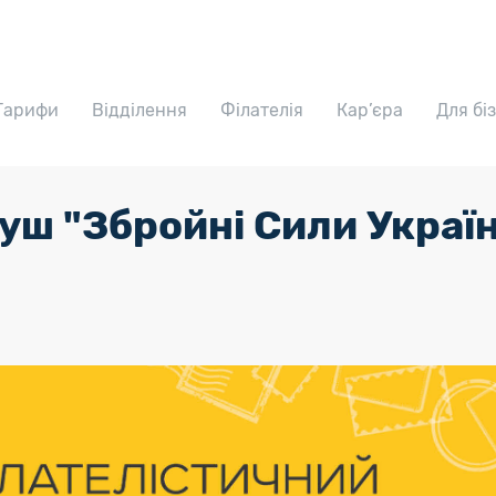
Тарифи
Відділення
Філателія
Кар’єра
Для бі
ш "Збройні Сили Україн