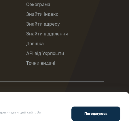
Секограма
Знайти індекс
Знайти адресу
Знайти відділення
Довідка
API від Укрпошти
Точки видачі
реглядати цей сайт, Ви
ості
.