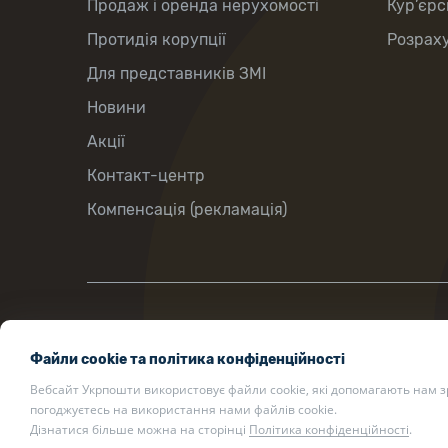
Продаж і оренда нерухомості
Кур’єрс
Протидія корупції
Розраху
Для представників ЗМІ
Новини
Акції
Контакт-центр
Компенсація (рекламація)
вул. Хрещатик, 22, м. Київ, Україна,
Файли cookie та політика конфіденційності
01001
Вебсайт Укрпошти використовує файли cookie, які допомагають нам 
ukrposhta@ukrposhta.ua
погоджуєтесь на використання нами файлів cookie.
Дізнатися більше можна на сторінці
Політика конфіденційності
.
200