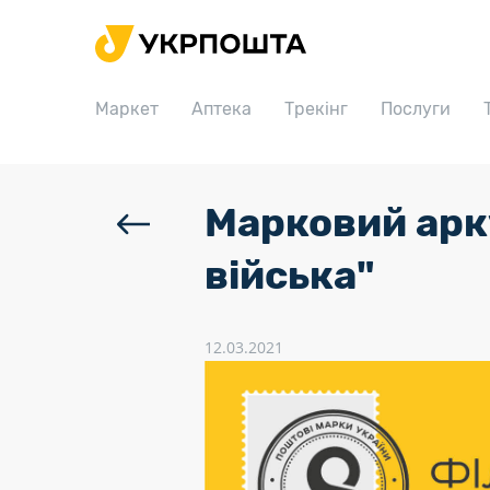
Головна
Маркет
Маркет
Аптека
Трекінг
Послуги
Аптека
Трекінг
Послуги
Марковий арку
Тарифи
війська"
Відділення
Філателія
12.03.2021
Кар’єра
Для бізнесу