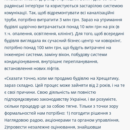
радянські інтер’єри та користуються застарілою системою
комунікації. Так, щоб відремонтувати всі каналізаційні
труби, потрібно витратити 3 млн грн. Зараз на утримання
будівлі щорічно витрачається понад 10 млн грн на рік (в
т.ч. опалення, освітлення, клінінг). Для того, щоб всередині
будівля виглядала як сучасний бізнес-центр чи коворкінг,
потрібно понад 100 млн грн, що будуть витрачені на
інженерні системи, заміну вікон, побудову системи
кондиціонування, внутрішнє перепланування,
встановлення нових ліфтів.
«Сказати точно, коли ми продамо будівлю на Хрещатику,
зараз складно. Цей процес може зайняти від 2 років, і на те
є свої причини. Свою діяльність ми повністю
підпорядковуємо законодавству України, і ви розумієте,
скільки процедур це за собою тягне. Тільки з точки зору
формальностей нам потрібно: 1) погодити рішення з
Наглядовою радою, акціонерами та органом управління,
2)провести незалежне оцінювання, знайшовши