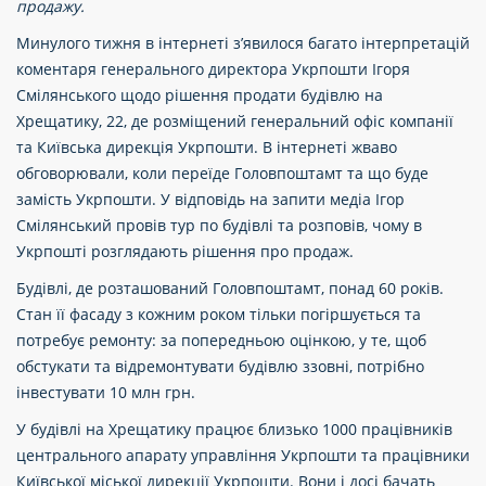
продажу.
Минулого тижня в інтернеті з’явилося багато інтерпретацій
коментаря генерального директора Укрпошти Ігоря
Смілянського щодо рішення продати будівлю на
Хрещатику, 22, де розміщений генеральний офіс компанії
та Київська дирекція Укрпошти. В інтернеті жваво
обговорювали, коли переїде Головпоштамт та що буде
замість Укрпошти. У відповідь на запити медіа Ігор
Смілянський провів тур по будівлі та розповів, чому в
Укрпошті розглядають рішення про продаж.
Будівлі, де розташований Головпоштамт, понад 60 років.
Стан її фасаду з кожним роком тільки погіршується та
потребує ремонту: за попередньою оцінкою, у те, щоб
обстукати та відремонтувати будівлю ззовні, потрібно
інвестувати 10 млн грн.
У будівлі на Хрещатику працює близько 1000 працівників
центрального апарату управління Укрпошти та працівники
Київської міської дирекції Укрпошти. Вони і досі бачать