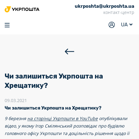
ukrposhta@ukrposhta.ua
Головна
контакт-центр
Маркет
UA
Аптека
Трекінг
Послуги
Тарифи
Чи залишиться Укрпошта на
Відділення
Хрещатику?
Філателія
09.03.2021
Чи залишиться Укрпошта на Хрещатику?
Кар’єра
9 березня
на сторінці Укрпошти в YouTube
опублікували
Для бізнесу
відео, у якому Ігор Смілянський розповідає про будівлю
головного офісу Укрпошти та доцільність рішення щодо її