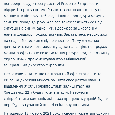
попередньо аудитора у системі Prozorro, 3) провести
відкриті торги у системі Prozorro з експозицією лоту не
менше ніж пів року. Тобто одні лише процедури можуть
зайняти понад 1,5 року. Але все також залежатиме і від
ситуації на ринку, адже і ми, і держава зацікавлені у
найвигіднішому продажі активів. Зараз ринок нерухомості
на спаді і бізнес лише відновлюється. Тому ми маємо
дочекатись влучного моменту, адже наша ціль не продаж
майна, а ефективне використання ресурсів задля розвитку
Укрпошти», - прокоментував Ігор Смілянський,
генеральний директор Укрпошти.
Незважаючи на те, що центральний офіс Укрпошти та
Київська дирекція можуть змінити своє розташування,
відділення 01001, Головпоштамт, залишиться на
Хрещатику, 22 у будь-якому випадку. Натомість
співробітники компанії, які зараз працюють у даній будівлі,
переїдуть у сучасний офіс зі всіма зручностями.
Нагадаємо, 15 лютого 2021 року у своєму коментарі одному