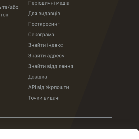
Періодичні медіа
ь та/або
Для видавців
рток
Посткросинг
Секограма
Знайти індекс
Знайти адресу
Знайти відділення
Довідка
API від Укрпошти
Точки видачі