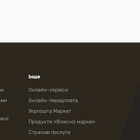
Інше
зи
Онлайн-сервіси
еми
Онлайн-передплата
Укрпошта Маркет
іжні
Продукти «Власної марки»
Страхові послуги