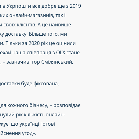
єм в Укрпошти все добре ще з 2019
ких онлайн-магазинів, так і
 своїх клієнтів. А це найвище
у доставку. Більше того, ми
. Тільки за 2020 рік це оцінили
 нехай наша співпраця з ОLX стане
 – зазначив Ігор Смілянський,
оставки буде фіксована,
ля кожного бізнесу, – розповідає
улий рік кількість онлайн-
жує, що українці готові
йснення угод».