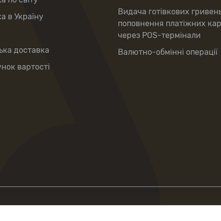
Видача готівкових гривен
а в Україну
поповнення платіжних ка
через POS-термінали
ька доставка
Валютно-обмінні операції
нок вартості