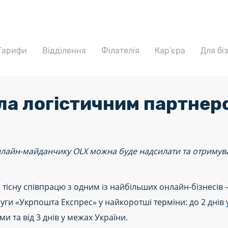
Тарифи
Відділення
Філателія
Кар’єра
Для бі
ла логістичним партнер
онлайн-майданчику OLX можна буде надсилати та отриму
існу співпрацю з одним із найбільших онлайн-бізнесів – 
уги «Укрпошта Експрес» у найкоротші терміни: до 2 днів
и та від 3 днів у межах України.