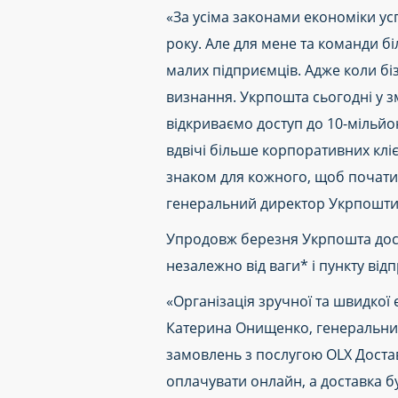
«За усіма законами економіки усп
року. Але для мене та команди бі
малих підприємців. Адже коли біз
визнання. Укрпошта сьогодні у з
відкриваємо доступ до 10-мільйон
вдвічі більше корпоративних кліє
знаком для кожного, щоб почати 
генеральний директор Укрпошти
Упродовж березня Укрпошта доста
незалежно від ваги* і пункту ві
«Організація зручної та швидкої
Катерина Онищенко, генеральний 
замовлень з послугою OLX Доставк
оплачувати онлайн, а доставка 