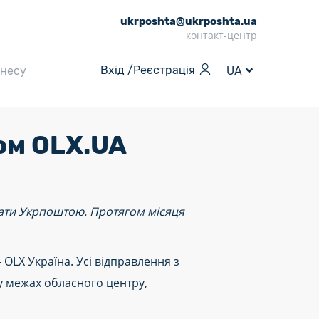
ukrposhta@ukrposhta.ua
контакт-центр
Вхід /
Реєстрація
знесу
UA
ом OLX.UA
вати Укрпоштою. Протягом місяця
OLX Україна. Усі відправлення з
 у межах обласного центру,