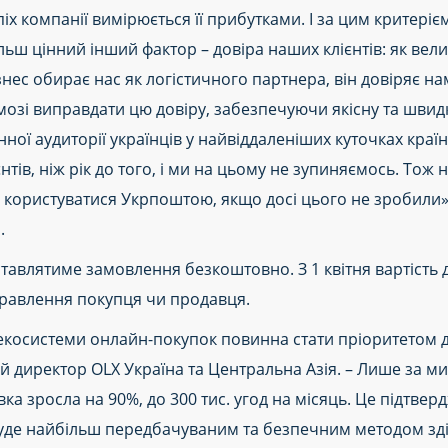
іх компанії вимірюється її прибутками. І за цим критері
льш цінний інший фактор – довіра наших клієнтів: як вели
нес обирає нас як логістичного партнера, він довіряє нам
мозі виправдати цю довіру, забезпечуючи якісну та швидк
ної аудиторії українців у найвіддаленіших куточках країни
нтів, ніж рік до того, і ми на цьому не зупиняємось. Тож
користуватися Укрпоштою, якщо досі цього не зробили»,
.
влятиме замовлення безкоштовно. З 1 квітня вартість д
дправлення покупця чи продавця.
 екосистеми онлайн-покупок повинна стати пріоритетом д
директор OLX Україна та Центральна Азія. – Лише за мин
а зросла на 90%, до 300 тис. угод на місяць. Це підтверд
буде найбільш передбачуваним та безпечним методом зді