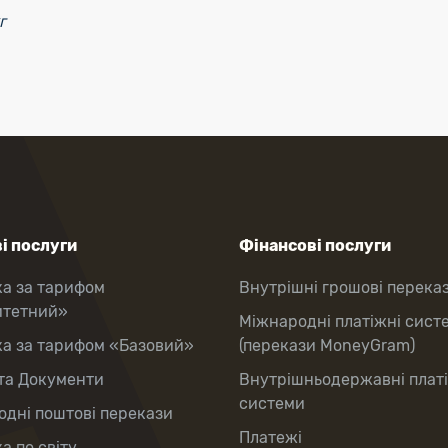
г
і послуги
Фінансові послуги
ка за тарифом
Внутрішні грошові перека
итетний»
Міжнародні платіжні сист
ка за тарифом «Базовий»
(перекази MoneyGram)
та Документи
Внутрішньодержавні плат
системи
дні поштові перекази
Платежі
а по світу