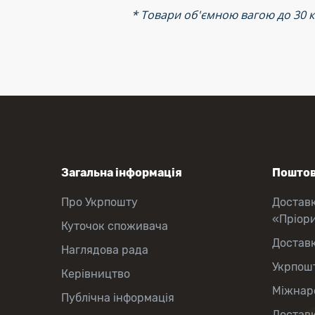
*
Товари об'ємною вагою до 30 к
Загальна інформація
Поштов
Про Укрпошту
Достав
«Пріор
Куточок споживача
Достав
Наглядова рада
Укрпош
Керівництво
Міжнаро
Публічна інформація
Доставк