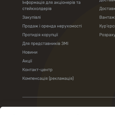
Інформація для акціонерів та
стейкхолдерів
Доставк
Закупівлі
Вантаж
Продаж і оренда нерухомості
Кур’єрс
Протидія корупції
Розраху
Для представників ЗМІ
Новини
Акції
Контакт-центр
Компенсація (рекламація)
вул. Хрещатик, 22, м. Київ, Україна,