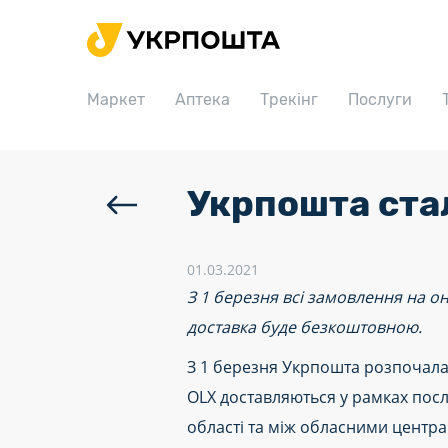
Головна
Маркет
Маркет
Аптека
Трекінг
Послуги
Аптека
Трекінг
Послуги
Укрпошта ста
Тарифи
Відділення
01.03.2021
З 1 березня всі замовлення на 
Філателія
доставка буде безкоштовною.
Кар’єра
З 1 березня Укрпошта розпочала т
Для бізнесу
OLX доставляються у рамках посл
області та між обласними центрам