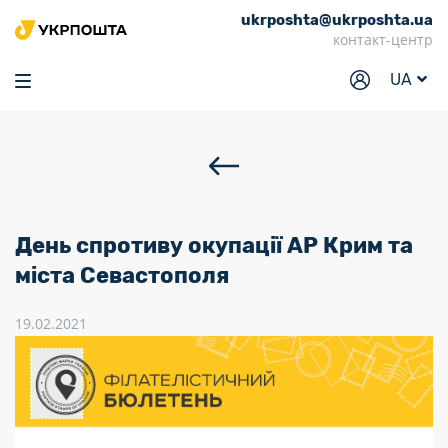
ukrposhta@ukrposhta.ua
Головна
контакт-центр
Маркет
UA
Аптека
Трекінг
Послуги
Тарифи
День спротиву окупації АР Крим та
Відділення
міста Севастополя
Філателія
19.02.2021
Кар’єра
Для бізнесу