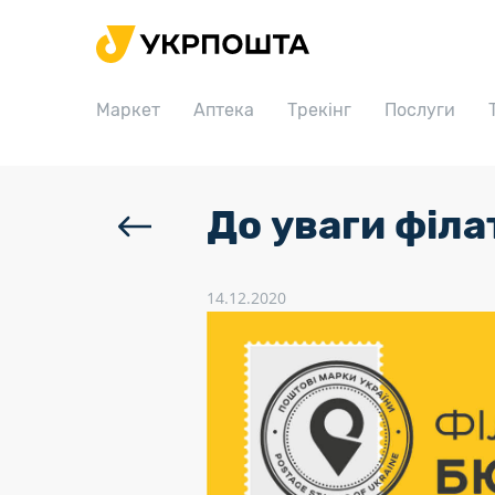
Головна
Маркет
Маркет
Аптека
Трекінг
Послуги
Аптека
Трекінг
Послуги
До уваги філа
Тарифи
Відділення
14.12.2020
Філателія
Кар’єра
Для бізнесу