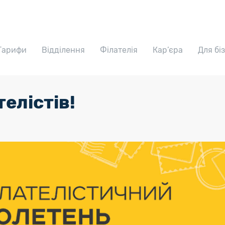
Тарифи
Відділення
Філателія
Кар’єра
Для бі
телістів!