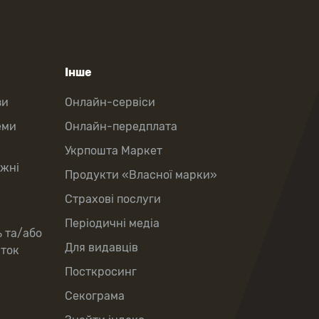
Інше
зи
Онлайн-сервіси
еми
Онлайн-передплата
Укрпошта Маркет
іжні
Продукти «Власної марки»
Страхові послуги
Періодичні медіа
ь та/або
Для видавців
рток
Посткросинг
Секограма