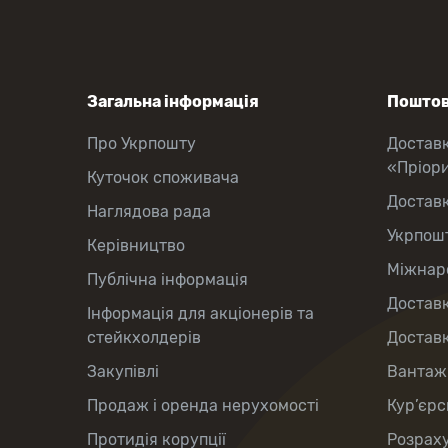
Загальна інформація
Поштов
Про Укрпошту
Достав
«Пріор
Куточок споживача
Достав
Наглядова рада
Укрпош
Керівництво
Міжнаро
Публічна інформація
Доставк
Інформація для акціонерів та
стейкхолдерів
Доставк
Закупівлі
Вантаж
Продаж і оренда нерухомості
Кур’єрс
Протидія корупції
Розраху