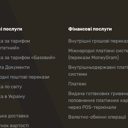
і послуги
Фінансові послуги
ка за тарифом
Внутрішні грошові перека
итетний»
Міжнародні платіжні сист
ка за тарифом «Базовий»
(перекази MoneyGram)
та Документи
Внутрішньодержавні плат
системи
дні поштові перекази
Платежі
а по світу
Видача готівкових гривен
а в Україну
поповнення платіжних ка
через POS-термінали
ька доставка
Валютно-обмінні операції
нок вартості