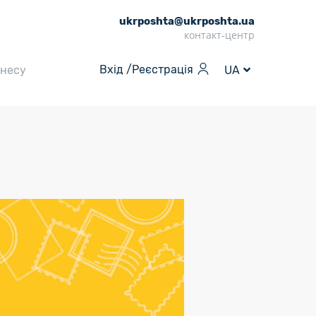
ukrposhta@ukrposhta.ua
контакт-центр
Вхід /
Реєстрація
знесу
UA