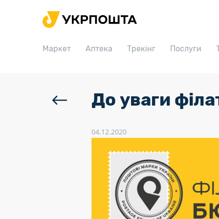
Головна
Маркет
Маркет
Аптека
Трекінг
Послуги
Аптека
Трекінг
Послуги
До уваги філа
Тарифи
Відділення
04.12.2020
Філателія
Кар’єра
Для бізнесу