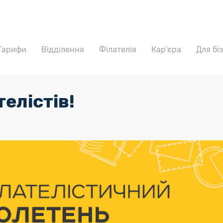
Тарифи
Відділення
Філателія
Кар’єра
Для бі
телістів!