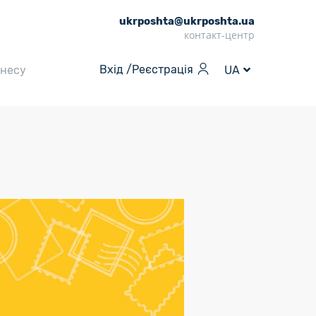
ukrposhta@ukrposhta.ua
контакт-центр
Вхід /
Реєстрація
знесу
UA