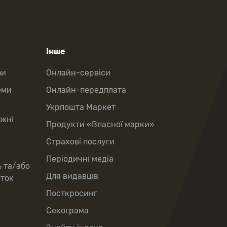
Інше
зи
Онлайн-сервіси
еми
Онлайн-передплата
Укрпошта Маркет
іжні
Продукти «Власної марки»
Страхові послуги
Періодичні медіа
ь та/або
Для видавців
рток
Посткросинг
Секограма