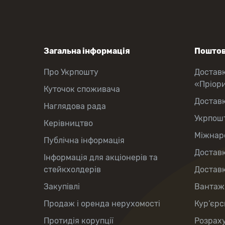
Загальна інформація
Поштов
Про Укрпошту
Достав
«Пріор
Куточок споживача
Достав
Наглядова рада
Укрпош
Керівництво
Міжнаро
Публічна інформація
Доставк
Інформація для акціонерів та
стейкхолдерів
Доставк
Закупівлі
Вантаж
Продаж і оренда нерухомості
Кур’єрс
Протидія корупції
Розраху