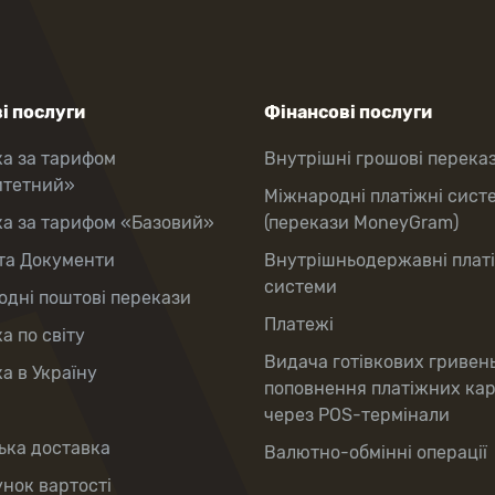
і послуги
Фінансові послуги
ка за тарифом
Внутрішні грошові перека
итетний»
Міжнародні платіжні сист
ка за тарифом «Базовий»
(перекази MoneyGram)
та Документи
Внутрішньодержавні плат
системи
дні поштові перекази
Платежі
а по світу
Видача готівкових гривен
а в Україну
поповнення платіжних ка
через POS-термінали
ька доставка
Валютно-обмінні операції
нок вартості