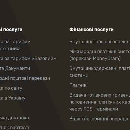
і послуги
Фінансові послуги
ка за тарифом
Внутрішні грошові перека
итетний»
Міжнародні платіжні сист
ка за тарифом «Базовий»
(перекази MoneyGram)
та Документи
Внутрішньодержавні плат
системи
дні поштові перекази
Платежі
а по світу
Видача готівкових гривен
а в Україну
поповнення платіжних ка
через POS-термінали
ька доставка
Валютно-обмінні операції
нок вартості