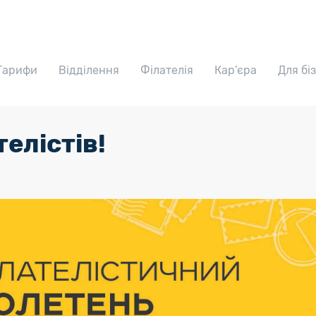
Тарифи
Відділення
Філателія
Кар’єра
Для бі
телістів!