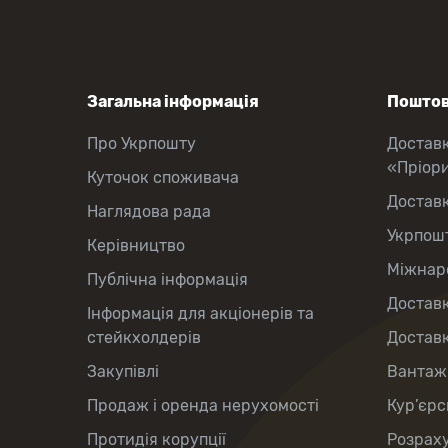
Загальна інформація
Поштов
Про Укрпошту
Достав
«Пріор
Куточок споживача
Достав
Наглядова рада
Укрпош
Керівництво
Міжнаро
Публічна інформація
Доставк
Інформація для акціонерів та
стейкхолдерів
Доставк
Закупівлі
Вантаж
Продаж і оренда нерухомості
Кур’єрс
Протидія корупції
Розраху