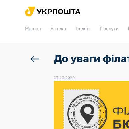
Головна
Маркет
Маркет
Аптека
Трекінг
Послуги
Аптека
Трекінг
Послуги
До уваги філа
Тарифи
Відділення
07.10.2020
Філателія
Кар’єра
Для бізнесу