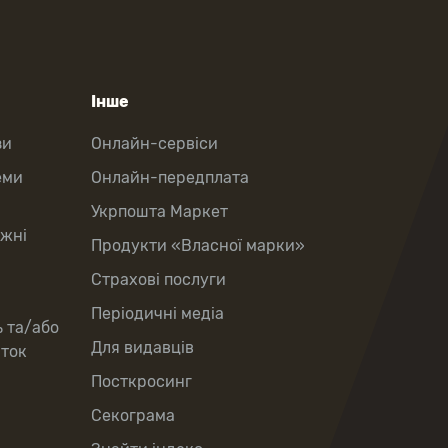
Інше
зи
Онлайн-сервіси
еми
Онлайн-передплата
Укрпошта Маркет
іжні
Продукти «Власної марки»
Страхові послуги
Періодичні медіа
ь та/або
Для видавців
рток
Посткросинг
Секограма