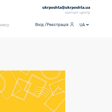
ukrposhta@ukrposhta.ua
контакт-центр
Вхід /
Реєстрація
знесу
UA