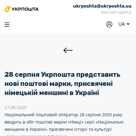
ukrposhta@ukrposhta.ua
Головна
контакт-центр
Маркет
UA
Аптека
Трекінг
Послуги
Тарифи
28 серпня Укрпошта представить
Відділення
нові поштові марки, присвячені
німецькій меншині в Україні
Філателія
Кар’єра
27.08.2020
Національний поштовий оператор 28 серпня 2020 року
Для бізнесу
вводить в обіг поштові марки «Німці» серії «Національні
меншини в Україні», присвячені історії та культурі