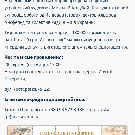
Над ескізами поштових марок працював відомий
український художник Миколай Кочубей. Консультативний
супровід роботи здійснював історик, доктор Альфред
Айсфельд та колектив Ради німців України.
Тираж кожної поштової марки – 130 000 примірників,
вартість – 9 грн. До поштової марки випущено конверт
«Перший день» та виготовлено штемпель спецпогашення.
Час та місце проведення:
28 серпня (п’ятниця), 17:00,
Німецька євангельсько-лютеранська церква Святої
Катерини,
вул. Лютеранська, 22.
Із питань акредитації звертайтеся:
Тетяна Шаправська, +380 93 57 93 185,
shapravska-
tp@ukrposhta.ua