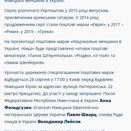
німецької меншини в Україні.
Серію розпочато Укрпоштою у 2015 році випуском,
присвяченим кримським татарам. У 2016 році
продовженням серії стали поштові марки «Євреї», у 2017 –
«Роми», у 2019 – «Греки».
На презентації поштових марок «Національні меншини в
Україні. Німці» буде представлено чотири поштові
мініатюри: «Танок Штернполька», «Різдво», «У полі» та
«Замок Шенборнів».
Урочиста церемонія спецпогашення поштових марок
відбудеться 28 серпня о 17:00 у Києві перед будівлею
Німецької Кірхи за адресою: вулиця Лютеранська, 22
(метро Хрещатик). До участі у заході запрошені: Посол
Федеративної Республіки Німеччина в Україні
Анка
, Єпископ Німецької Євангелічно-
Фельдгузен
лютеранської Церкви України
, голова Ради
Павло Шварц
німців в Україні
.
Володимир Лейсле