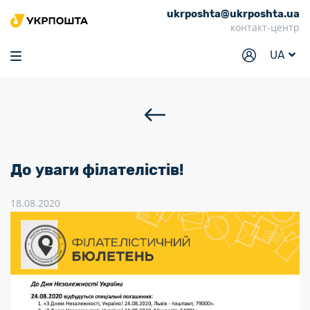
ukrposhta@ukrposhta.ua
Головна
контакт-центр
Маркет
UA
Аптека
Трекінг
Послуги
Тарифи
До уваги філателістів!
Відділення
18.08.2020
Філателія
Кар’єра
Для бізнесу