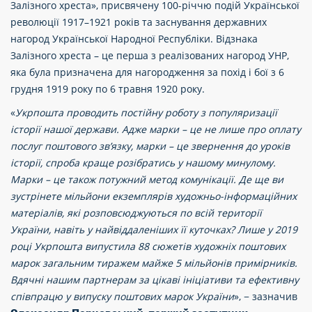
Залізного хреста», присвячену 100-річчю подій Української
революції 1917–1921 років та заснування державних
нагород Української Народної Республіки. Відзнака
Залізного хреста – це перша з реалізованих нагород УНР,
яка була призначена для нагородження за похід і бої з 6
грудня 1919 року по 6 травня 1920 року.
«
Укрпошта проводить постійну роботу з популяризації
історії нашої держави. Адже марки – це не лише про оплату
послуг поштового зв’язку, марки – це звернення до уроків
історії, спроба краще розібратись у нашому минулому.
Марки – це також потужний метод комунікації. Де ще ви
зустрінете мільйони екземплярів художньо-інформаційних
матеріалів, які розповсюджуються по всій території
України, навіть у найвіддаленіших її куточках? Лише у 2019
році Укрпошта випустила 88 сюжетів художніх поштових
марок загальним тиражем майже 5 мільйонів примірників.
Вдячні нашим партнерам за цікаві ініціативи та ефективну
співпрацю у випуску поштових марок України
», − зазначив