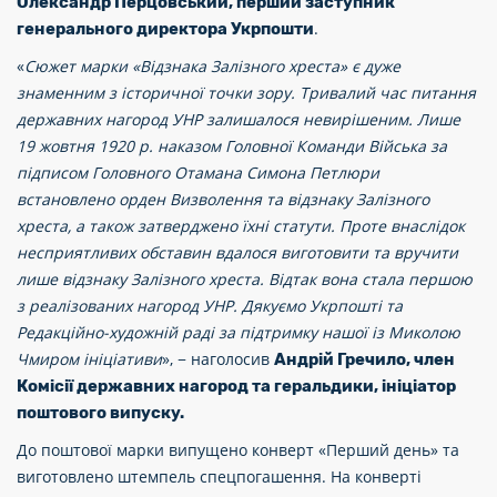
Олександр Перцовський, перший заступник
.
генерального директора Укрпошти
«
Сюжет марки «Відзнака Залізного хреста» є дуже
знаменним з історичної точки зору. Тривалий час питання
державних нагород УНР залишалося невирішеним. Лише
19 жовтня 1920 р. наказом Головної Команди Війська за
підписом Головного Отамана Симона Петлюри
встановлено орден Визволення та відзнаку Залізного
хреста, а також затверджено їхні статути. Проте внаслідок
несприятливих обставин вдалося виготовити та вручити
лише відзнаку Залізного хреста. Відтак вона стала першою
з реалізованих нагород УНР. Дякуємо Укрпошті та
Редакційно-художній раді за підтримку нашої із Миколою
Чмиром ініціативи
», − наголосив
Андрій Гречило, член
Комісії державних нагород та геральдики, ініціатор
поштового випуску.
До поштової марки випущено конверт «Перший день» та
виготовлено штемпель спецпогашення. На конверті