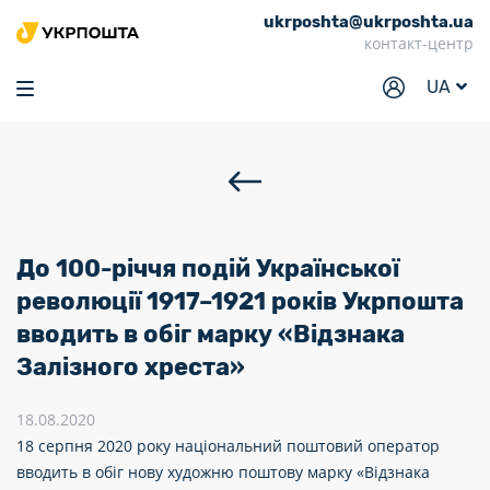
ukrposhta@ukrposhta.ua
Головна
контакт-центр
Маркет
UA
Аптека
Трекінг
Послуги
Тарифи
До 100-річчя подій Української
Відділення
революції 1917–1921 років Укрпошта
вводить в обіг марку «Відзнака
Філателія
Залізного хреста»
Кар’єра
18.08.2020
Для бізнесу
18 серпня 2020 року національний поштовий оператор
вводить в обіг нову художню поштову марку «Відзнака