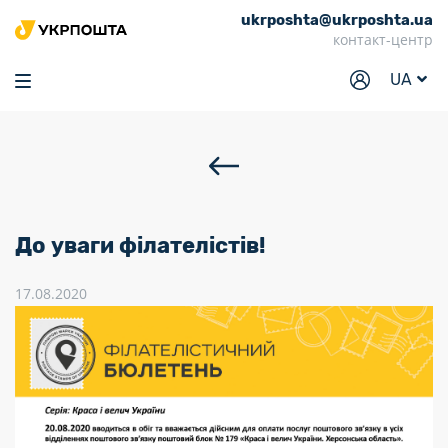
ukrposhta@ukrposhta.ua
Головна
контакт-центр
Маркет
UA
Аптека
Трекінг
Послуги
Тарифи
До уваги філателістів!
Відділення
17.08.2020
Філателія
Кар’єра
Для бізнесу