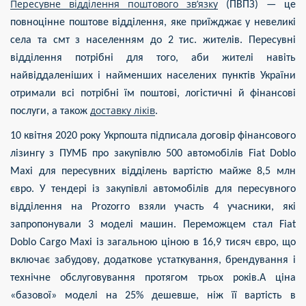
Пересувне відділення поштового зв’язку
(ПВПЗ) — це
повноцінне поштове відділення, яке приїжджає у невеликі
села та смт з населенням до 2 тис. жителів. Пересувні
відділення потрібні для того, аби жителі навіть
найвіддаленіших і найменших населених пунктів України
отримали всі потрібні їм поштові, логістичні й фінансові
доставку ліків
послуги, а також
.
10 квітня 2020 року Укрпошта підписала договір фінансового
лізингу з ПУМБ про закупівлю 500 автомобілів Fiat Doblo
Maxi для пересувних відділень вартістю майже 8,5 млн
євро. У тендері із закупівлі автомобілів для пересувного
відділення на Prozorro взяли участь 4 учасники, які
запропонували 3 моделі машин. Переможцем стал Fiat
Doblo Cargo Maxi із загальною ціною в 16,9 тисяч євро, що
включає забудову, додаткове устаткування, брендування і
технічне обслуговування протягом трьох років.А ціна
«базової» моделі на 25% дешевше, ніж її вартість в