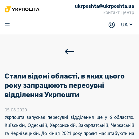
ukrposhta@ukrposhta.ua
Головна
контакт-центр
Маркет
UA
Аптека
Трекінг
Послуги
Тарифи
Стали відомі області, в яких цього
Відділення
року запрацюють пересувні
відділення Укрпошти
Філателія
Кар’єра
05.08.2020
Укрпошта запускає пересувні відділення ще у 6 областях:
Для бізнесу
Київській, Одеській, Херсонській, Закарпатській, Черкаській
та Чернівецькій. До кінця 2021 року проєкт масштабують на