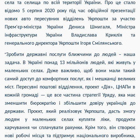
села та селища по всій території України. Про це стало
відомо 5 серпня 2020 року під час офіційної презентації
нових авто пересувних відділень Укрпошти за участю
Прем'єр-міністра України Дениса Шмигаля, Міністра
інфраструктури України Владислава Криклія та
генерального директора Укрпошти Ігоря Смілянського.
“
Зробити державні послуги ближчими до людей – наша
задача. В Україні понад 13 мільйонів людей, які живуть у
маленьких селах. Дуже важливо, щоб вони мали такий
самий доступ до комфортних послуг, як і мешканці великих
міст. Пересувні поштові відділення, проект «Дія», ЦНАПи в
кожній громаді — це все частина стратегії Уряду, яка має
зменшити бюрократію і збільшити довіру українців до
держави. Проєкт, який реалізовує Укрпошта, дасть змогу
людям у маленьких селах купляти ліки, продукти
харчування чи сплачувати рахунки. Крім того, він створює
нові робочі місця та підтримує національного виробника,