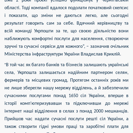
Вже 2 роки проєкт успішно функціонує у Чернігівській
області. Тоді компанії вдалося подолати початковий скепсис
і показати, що зміни не даються легко, але сьогодні
результат говорить сам за себе. Вдячний керівництву та
всій команді Укрпошти за те, що своєю діяльністю вони
наближують комфортні послуги для населення, створюючи
зручні та сучасні сервіси для кожного”, − зазначив очільник
Міністерства інфраструктури України Владислав Криклій.
“
В той час як багато банків та бізнесів залишають українські
села, Укрпошта залишається надійним партнером селян,
фермерів та місцевих громад. Протягом останніх років ми
не лише зберегли нашу мережу відділень, а й забезпечили
сучасними послугами понад 1650 сіл України, вперше в
історії комп’ютеризувавши та підключивши до мережі
інтернет наші відділення в селах з понад 2000 мешканців.
Прийшов час надати сучасні послуги решті сіл України, а
також створити гідні умови праці та заробітні плати для