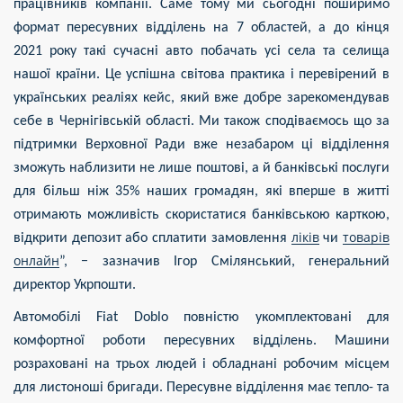
працівників компанії. Саме тому ми сьогодні поширимо
формат пересувних відділень на 7 областей, а до кінця
2021 року такі сучасні авто побачать усі села та селища
нашої країни. Це успішна світова практика і перевірений в
українських реаліях кейс, який вже добре зарекомендував
себе в Чернігівській області. Ми також сподіваємось що за
підтримки Верховної Ради вже незабаром ці відділення
зможуть наблизити не лише поштові, а й банківські послуги
для більш ніж 35% наших громадян, які вперше в житті
отримають можливість скористатися банківською карткою,
ліків
товарів
відкрити депозит або сплатити замовлення
чи
онлайн
”, − зазначив Ігор Смілянський, генеральний
директор Укрпошти.
Автомобілі Fiat Doblo повністю укомплектовані для
комфортної роботи пересувних відділень. Машини
розраховані на трьох людей і обладнані робочим місцем
для листоноші бригади. Пересувне відділення має тепло- та