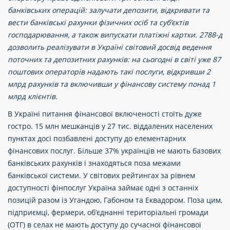
банківських операцій: залучати депозити, відкривати та
вести банківські рахунки фізичних осіб та суб’єктів
господарювання, а також випускати платіжні картки. 2788-д
дозволить реалізувати в Україні світовий досвід ведення
поточних та депозитних рахунків: на сьогодні в світі уже 87
поштових операторів надають такі послуги, відкривши 2
млрд рахунків та включивши у фінансову систему понад 1
млрд клієнтів.
В Україні питання фінансової включеності стоїть дуже
гостро. 15 млн мешканців у 27 тис. віддалених населених
пунктах досі позбавлені доступу до елементарних
фінансових послуг. Більше 37% українців не мають базових
банківських рахунків і знаходяться поза межами
банківської системи. У світових рейтингах за рівнем
доступності фінпослуг Україна займає одні з останніх
позицій разом із Угандою, Габоном та Еквадором. Поза цим,
підприємці, фермери, об’єднанні територіальні громади
(ОТГ) в селах не мають доступу до сучасної фінансової