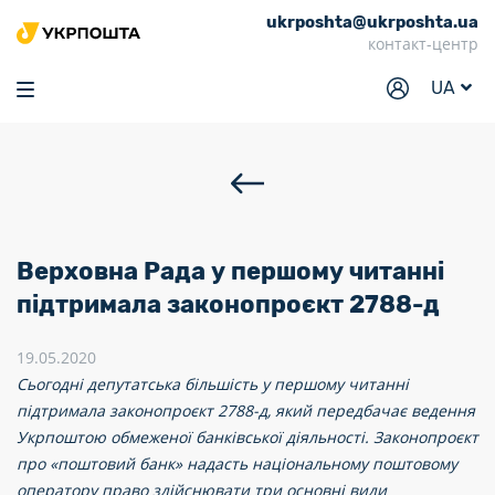
ukrposhta@ukrposhta.ua
Головна
контакт-центр
Маркет
UA
Аптека
Трекінг
Послуги
Тарифи
Верховна Рада у першому читанні
Відділення
підтримала законопроєкт 2788-д
Філателія
19.05.2020
Сьогодні депутатська більшість у першому читанні
Кар’єра
підтримала законопроєкт 2788-д, який передбачає ведення
Для бізнесу
Укрпоштою обмеженої банківської діяльності. Законопроєкт
про «поштовий банк» надасть національному поштовому
оператору право здійснювати три основні види