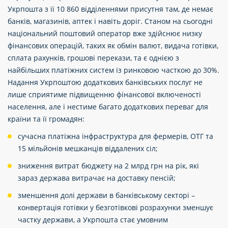
Укрпошта з її 10 860 відділеннями присутня там, де немає
банків, магазинів, аптек і навіть доріг. Станом на сьогодні
національний поштовий оператор вже здійснює низку
фінансових операцій, таких як обмін валют, видача готівки,
сплата рахунків, грошові перекази, та є однією з
найбільших платіжних систем із ринковою часткою до 30%.
Надання Укрпоштою додаткових банківських послуг не
лише сприятиме підвищенню фінансової включеності
населення, але і нестиме багато додаткових переваг для
країни та її громадян:
сучасна платіжна інфраструктура для фермерів, ОТГ та
15 мільйонів мешканців віддалених сіл;
зниження витрат бюджету на 2 млрд грн на рік, які
зараз держава витрачає на доставку пенсій;
зменшення долі держави в банківському секторі –
конвертація готівки у безготівкові розрахунки зменшує
частку держави, а Укрпошта стає умовним