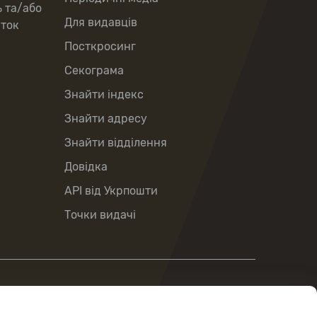
ь та/або
Для видавців
рток
Посткросинг
Секограма
Знайти індекс
Знайти адресу
Знайти відділення
Довідка
API від Укрпошти
Точки видачі