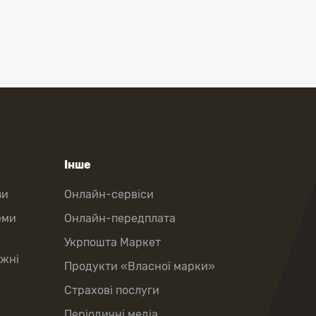
Інше
зи
Онлайн-сервіси
еми
Онлайн-передплата
Укрпошта Маркет
іжні
Продукти «Власної марки»
Страхові послуги
Періодичні медіа