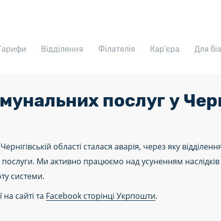
Тарифи
Відділення
Філателія
Кар’єра
Для бі
мунальних послуг у Черн
Чернігівській області сталася аварія, через яку відділе
 послуги. Ми активно працюємо над усуненням наслідкі
ту системи.
 на сайті та
Facebook сторінці Укрпошти
.