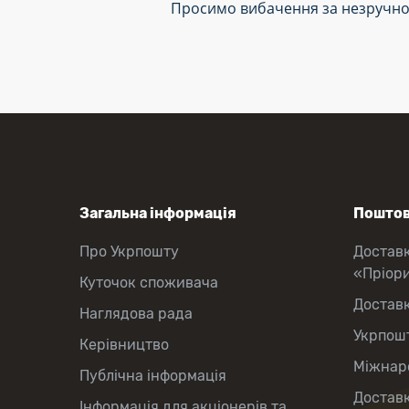
Просимо вибачення за незручно
Загальна інформація
Поштов
Про Укрпошту
Достав
«Пріор
Куточок споживача
Достав
Наглядова рада
Укрпош
Керівництво
Міжнаро
Публічна інформація
Доставк
Інформація для акціонерів та