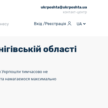
ukrposhta@ukrposhta.ua
контакт-центр
Вхід /
Реєстрація
знесу
UA
ігівській області
ння Укрпошти тимчасово не
в та намагаємося максимально