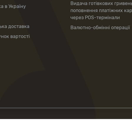
Видача готівкових гривен
а в Україну
поповнення платіжних ка
через POS-термінали
ька доставка
Валютно-обмінні операції
нок вартості