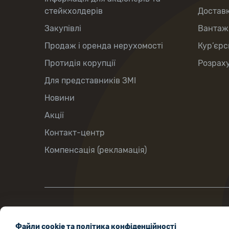
стейкхолдерів
Доставк
Закупівлі
Вантаж
Продаж і оренда нерухомості
Кур’єрс
Протидія корупції
Розраху
Для представників ЗМІ
Новини
Акції
Контакт-центр
Компенсація (рекламація)
вул. Хрещатик, 22, м. Київ, Україна,
Файли cookie та політика конфіденційності