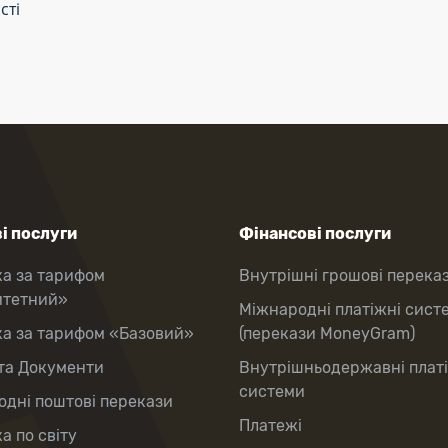
сті
і послуги
Фінансові послуги
ка за тарифом
Внутрішні грошові перека
итетний»
Міжнародні платіжні сист
ка за тарифом «Базовий»
(перекази MoneyGram)
та Документи
Внутрішньодержавні плат
системи
дні поштові перекази
Платежі
а по світу