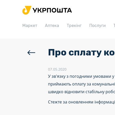
Головна
Маркет
Маркет
Аптека
Трекінг
Послуги
Аптека
Трекінг
Послуги
Про сплату ко
Тарифи
Відділення
07.05.2020
У зв'язку з погодними умовами у 
Філателія
приймають оплату за комунальні
Кар’єра
швидко відновити стабільну робо
Для бізнесу
Стежте за оновленням інформації
⠀