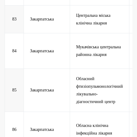
Центральна міська
83
Закарпатська
клінічна лікарня
Мукачівська центральна
84
Закарпатська
районна лікарня
Обласний
фтизіопульмонологічний
85
Закарпатська
лікувально-
діагностичний центр
Обласна клінічна
86
Закарпатська
інфекційна лікарня