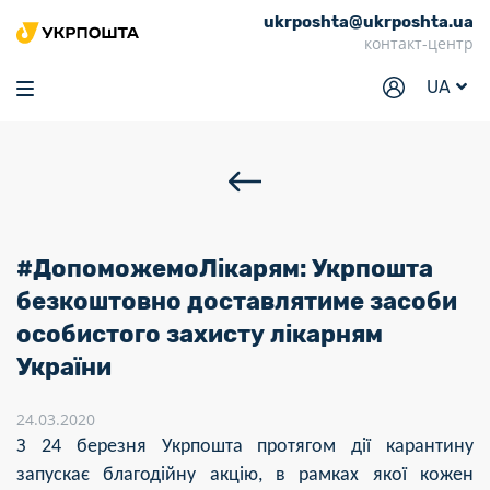
ukrposhta@ukrposhta.ua
Головна
контакт-центр
Маркет
UA
Аптека
Трекінг
Послуги
Тарифи
#ДопоможемоЛікарям: Укрпошта
Відділення
безкоштовно доставлятиме засоби
особистого захисту лікарням
Філателія
України
Кар’єра
24.03.2020
Для бізнесу
З 24 березня Укрпошта
протягом дії карантину
запускає благодійну акцію, в рамках якої кожен