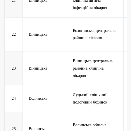
21
Вінницька
клінічна дитяча
інфекційна лікарня
Козятинська центральна
22
Вінницька
районна лікарня
Вінницька центральна
23
Вінницька
районна клінічна
лікарня
Луцький клінічний
24
Волинська
пологовий будинок
Волинська обласна
25
Волинська