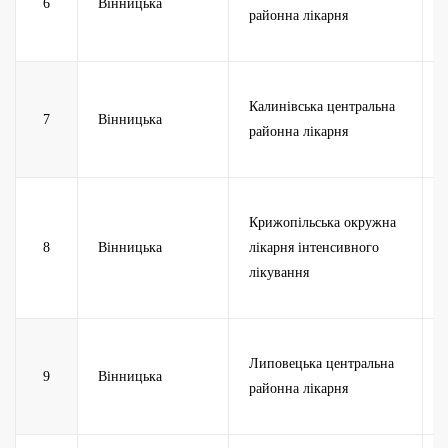
6
Вінницька
районна лікарня
Калинівська центральна
7
Вінницька
районна лікарня
Крижопільська окружна
8
Вінницька
лікарня інтенсивного
лікування
Липовецька центральна
9
Вінницька
районна лікарня