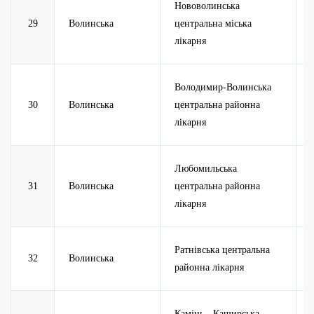
Нововолинська
29
Волинська
центральна міська
лікарня
Володимир-Волинська
30
Волинська
центральна районна
лікарня
Любомильська
31
Волинська
центральна районна
лікарня
Ратнівська центральна
32
Волинська
районна лікарня
Камінь - Каширська