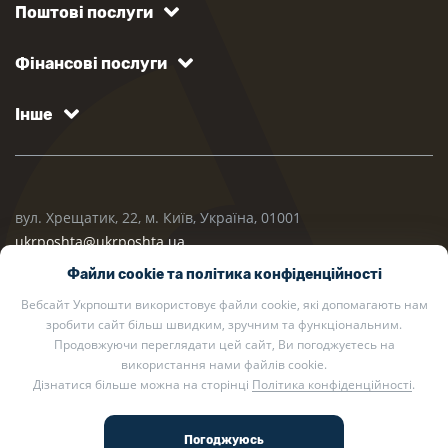
Поштові послуги
Фінансові послуги
Інше
вул. Хрещатик, 22, м. Київ, Україна, 01001
ukrposhta@ukrposhta.ua
Файли cookie та політика конфіденційності
Вебсайт Укрпошти використовує файли cookie, які допомагають нам
зробити сайт більш швидким, зручним та функціональним.
Продовжуючи переглядати цей сайт, Ви погоджуєтесь на
використання нами файлів cookie.
Дізнатися більше можна на сторінці
Політика конфіденційності
.
2002 — 2026 Укрпошта. Всі права захищено.