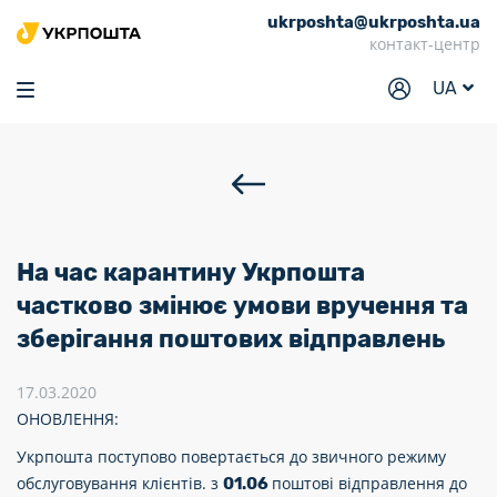
ukrposhta@ukrposhta.ua
Головна
контакт-центр
Маркет
UA
Аптека
Трекінг
Послуги
Тарифи
На час карантину Укрпошта
Відділення
частково змінює умови вручення та
зберігання поштових відправлень
Філателія
Кар’єра
17.03.2020
ОНОВЛЕННЯ:
Для бізнесу
Укрпошта поступово повертається до звичного режиму
обслуговування клієнтів. з
поштові відправлення до
01.06